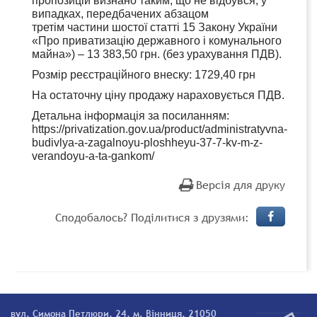
пропозицій визнано таким, що не відбувся, у
випадках, передбачених абзацом
третім частини шостої статті 15 Закону України
«Про приватизацію державного і комунального
майна») – 13 383,50 грн. (без урахування ПДВ).
Розмір реєстраційного внеску: 1729,40 грн
На остаточну ціну продажу нараховується ПДВ.
Детальна інформація за посиланням:
https://privatization.gov.ua/product/administratyvna-
budivlya-a-zagalnoyu-ploshheyu-37-7-kv-m-z-
verandoyu-a-ta-gankom/
Версія для друку
Сподобалось? Поділитися з друзями:
вул. Симона Петлюри, 24, м. Вінниця, 21050