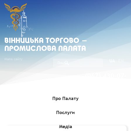
ВIННИЦЬКА ТОРГОВО -
ПРОМИСЛОВА ПАЛАТА
Мапа сайту
UA
EN
(067) 430-07-
05
Про Палату
Послуги
Головна
»
Комерційні пропозиції
»
Інформація про продаж
об’єкта малої приватизації – адміністративної будівлі
Медіа