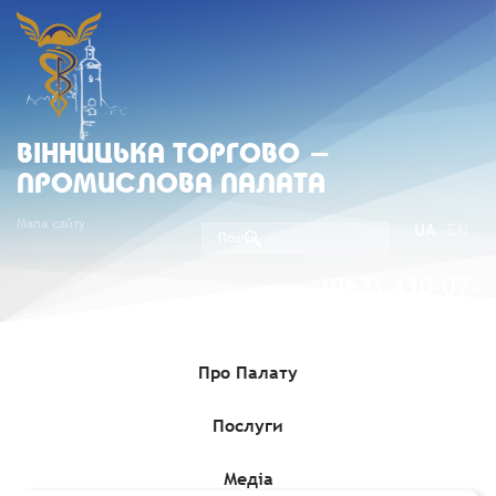
ВIННИЦЬКА ТОРГОВО -
ПРОМИСЛОВА ПАЛАТА
Мапа сайту
UA
EN
(067) 430-07-
05
Про Палату
Послуги
Головна
»
Комерційні пропозиції
»
Інформаційний бюлетень
актуальних аукціонів з оренди об`єктів державної нерухомості
станом на 04 жовтня 2021 року
Медіа