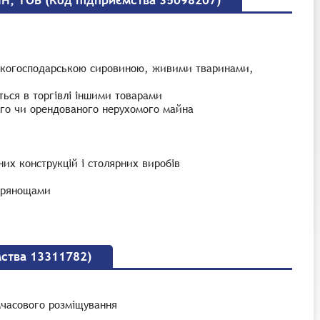
ІН, ТОВ (Код підприємства 35098207)
льськогосподарською сировиною, живими тваринами,
ться в торгівлі іншими товарами
ого чи орендованого нерухомого майна
их конструкцій і столярних виробів
 прянощами
мства 13311782)
имчасового розміщування