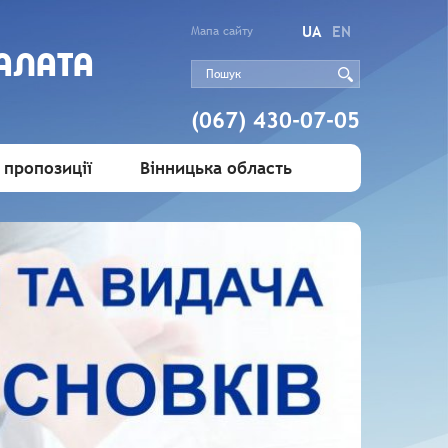
UA
EN
Мапа сайту
АЛАТА
(067) 430-07-05
 пропозиції
Вінницька область