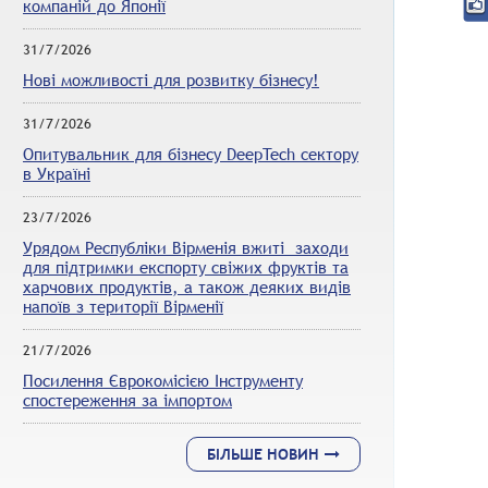
компаній до Японії
31/7/2026
Нові можливості для розвитку бізнесу!
31/7/2026
Опитувальник для бізнесу DeepTech сектору
в Україні
23/7/2026
Урядом Республіки Вірменія вжиті заходи
для підтримки експорту свіжих фруктів та
харчових продуктів, а також деяких видів
напоїв з території Вірменії
21/7/2026
Посилення Єврокомісією Інструменту
спостереження за імпортом
БІЛЬШЕ НОВИН