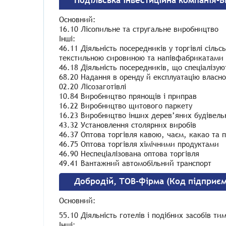
Подільська інвестиційна компанія-В
Основний:
16.10 Лісопильне та стругальне виробництво
Інші:
46.11 Діяльність посередників у торгівлі сі
текстильною сировиною та напівфабрикатами
46.18 Діяльність посередників, що спеціалізую
68.20 Надання в оренду й експлуатацію власн
02.20 Лісозаготівлі
10.84 Виробництво прянощів і приправ
16.22 Виробництво щитового паркету
16.23 Виробництво інших дерев’яних будівельн
43.32 Установлення столярних виробів
46.37 Оптова торгівля кавою, чаєм, какао та
46.75 Оптова торгівля хімічними продуктами
46.90 Неспеціалізована оптова торгівля
49.41 Вантажний автомобільний транспорт
Добродій, ТОВ-фірма (Код підприє
Основний:
55.10 Діяльність готелів і подібних засобів т
Інші: