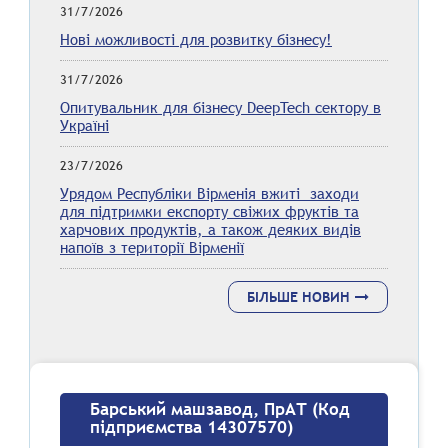
31/7/2026
Нові можливості для розвитку бізнесу!
31/7/2026
Опитувальник для бізнесу DeepTech сектору в
Україні
23/7/2026
Урядом Республіки Вірменія вжиті заходи
для підтримки експорту свіжих фруктів та
харчових продуктів, а також деяких видів
напоїв з території Вірменії
БІЛЬШЕ НОВИН
Барський машзавод, ПрАТ (Код
підприємства 14307570)