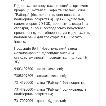
Підприємство випускає широкий асортимент
продукції: металеві шафи та стелажі, сітки
“Рабица” (без покриття, оцинкована, з
полімерним покриттям), цвяхи будівельні,
панелі огорож 2D і 3D, верстати слюсарні та
столярні, вироби господарсько-побутового
призначення, контейнери та урни для сміття,
паливні баки для тракторів МТЗ і багато
іншого.
Продукція ВАТ “Новогрудський завод
металовиробів” відповідає високим
стандартам якості і проводиться під код ТН
ЗЕД:
9403109300 – шафи металеві;
7308909809 – стелажі металеві;
7314190000 – сітка “Рабиця” без покриття;
7314420000 – сітка “Рабиця” оцинкована, з
полімерним покриттям;
7317009009 – цвяхи будівельні;