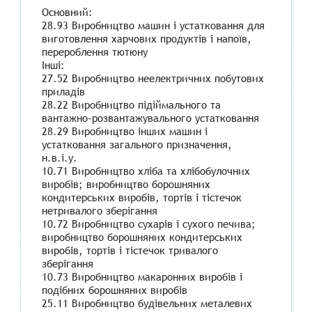
Основний:
28.93 Виробництво машин і устатковання для
виготовлення харчових продуктів і напоїв,
перероблення тютюну
Інші:
27.52 Виробництво неелектричних побутових
приладів
28.22 Виробництво підіймального та
вантажно-розвантажувального устатковання
28.29 Виробництво інших машин і
устатковання загального призначення,
н.в.і.у.
10.71 Виробництво хліба та хлібобулочних
виробів; виробництво борошняних
кондитерських виробів, тортів і тістечок
нетривалого зберігання
10.72 Виробництво сухарів і сухого печива;
виробництво борошняних кондитерських
виробів, тортів і тістечок тривалого
зберігання
10.73 Виробництво макаронних виробів і
подібних борошняних виробів
25.11 Виробництво будівельних металевих