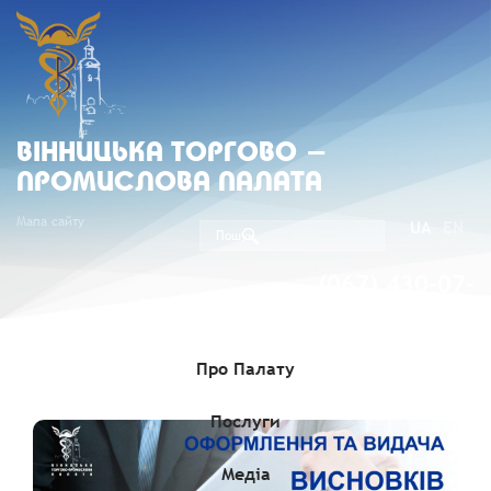
ВIННИЦЬКА ТОРГОВО -
ПРОМИСЛОВА ПАЛАТА
Мапа сайту
UA
EN
(067) 430-07-
05
Про Палату
Послуги
Медіа