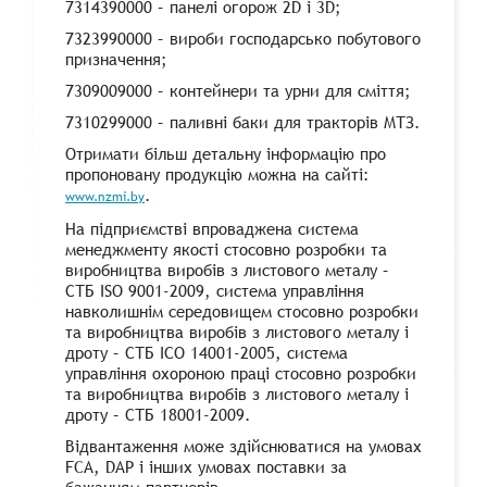
7314390000 – панелі огорож 2D і 3D;
7323990000 – вироби господарсько побутового
призначення;
7309009000 – контейнери та урни для сміття;
7310299000 – паливні баки для тракторів МТЗ.
Отримати більш детальну інформацію про
пропоновану продукцію можна на сайті:
.
www.nzmi.by
На підприємстві впроваджена система
менеджменту якості стосовно розробки та
виробництва виробів з листового металу –
СТБ ISO 9001-2009, система управління
навколишнім середовищем стосовно розробки
та виробництва виробів з листового металу і
дроту – СТБ ІСО 14001-2005, система
управління охороною праці стосовно розробки
та виробництва виробів з листового металу і
дроту – СТБ 18001-2009.
Відвантаження може здійснюватися на умовах
FCA, DAP і інших умовах поставки за