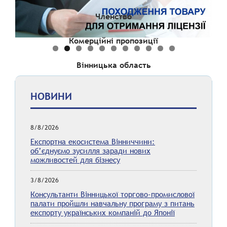
Членство
Комерційні пропозиції
Вінницька область
НОВИНИ
8/8/2026
Експортна екосистема Вінниччини:
об’єднуємо зусилля заради нових
можливостей для бізнесу
3/8/2026
Консультанти Вінницької торгово-промислової
палати пройшли навчальну програму з питань
експорту українських компаній до Японії