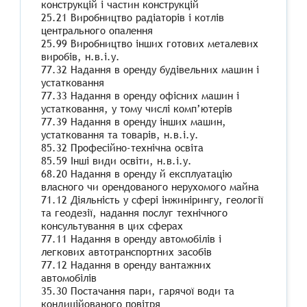
конструкцій і частин конструкцій
25.21 Виробництво радіаторів і котлів
центрального опалення
25.99 Виробництво інших готових металевих
виробів, н.в.і.у.
77.32 Надання в оренду будівельних машин і
устатковання
77.33 Надання в оренду офісних машин і
устатковання, у тому числі комп’ютерів
77.39 Надання в оренду інших машин,
устатковання та товарів, н.в.і.у.
85.32 Професійно-технічна освіта
85.59 Інші види освіти, н.в.і.у.
68.20 Надання в оренду й експлуатацію
власного чи орендованого нерухомого майна
71.12 Діяльність у сфері інжинірингу, геології
та геодезії, надання послуг технічного
консультування в цих сферах
77.11 Надання в оренду автомобілів і
легкових автотранспортних засобів
77.12 Надання в оренду вантажних
автомобілів
35.30 Постачання пари, гарячої води та
кондиційованого повітря