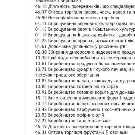
технічними виробами
46.18 Діяльність посередників, що спеціалізую
46.37 Оптова торгівля кавою, чаєм, какао та
46.90 Неспеціалізована оптова торгівля
01.11 Вирощування зернових культур (крім рису
01.13 Вирощування овочів і баштанних культур
01.19 Вирощування інших однорічних і дворічн
01.28 Вирощування пряних, ароматичних і лік
01.61 Допоміжна діяльність у рослинництві
02.30 Збирання дикорослих недеревних продук
10.39 Інші види перероблення та консервування
10.61 Виробництво продуктів борошномельно-к
10.72 Виробництво сухарів і сухого печива; в
тістечок тривалого зберігання
10.82 Виробництво какао, шоколаду та цукров
10.85 Виробництво готової їжі та страв
10.92 Виробництво готових кормів для домашн
18.13 Виготовлення друкарських форм і надан
20.14 Виробництво інших основних органічних
20.42 Виробництво парфумних і косметичних з
20.53 Виробництво ефірних олій
22.22 Виробництво тари з пластмас
46.19 Діяльність посередників у торгівлі тов
46.31 Оптова торгівля фруктами й овочами