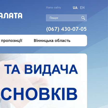
UA
EN
Мапа сайту
АЛАТА
(067) 430-07-05
 пропозиції
Вінницька область