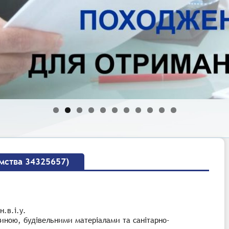
мства 34325657)
.в.і.у.
евиною, будівельними матеріалами та санітарно-