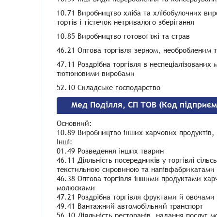
10.71 Виробництво хліба та хлібобулочних ви
тортів і тістечок нетривалого зберігання
10.85 Виробництво готової їжі та страв
46.21 Оптова торгівля зерном, необробленим 
47.11 Роздрібна торгівля в неспеціалізовани
тютюновими виробами
52.10 Складське господарство
Мед Поділля, СП ТОВ (Код підприєм
Основний:
10.89 Виробництво інших харчових продуктів, н
Інші:
01.49 Розведення інших тварин
46.11 Діяльність посередників у торгівлі сі
текстильною сировиною та напівфабрикатами
46.38 Оптова торгівля іншими продуктами хар
молюсками
47.21 Роздрібна торгівля фруктами й овочами 
49.41 Вантажний автомобільний транспорт
56.10 Діяльність ресторанів, надання послуг м