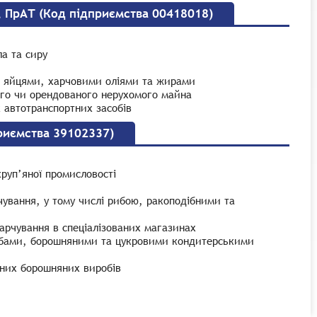
 ПрАТ (Код підприємства 00418018)
а та сиру
, яйцями, харчовими оліями та жирами
ого чи орендованого нерухомого майна
х автотранспортних засобів
риємства 39102337)
руп’яної промисловості
чування, у тому числі рибою, ракоподібними та
арчування в спеціалізованих магазинах
робами, борошняними та цукровими кондитерськими
бних борошняних виробів