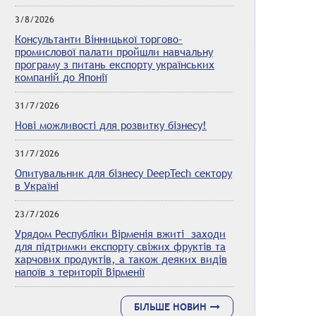
3/8/2026
Консультанти Вінницької торгово-
промислової палати пройшли навчальну
програму з питань експорту українських
компаній до Японії
31/7/2026
Нові можливості для розвитку бізнесу!
31/7/2026
Опитувальник для бізнесу DeepTech сектору
в Україні
23/7/2026
Урядом Республіки Вірменія вжиті заходи
для підтримки експорту свіжих фруктів та
харчових продуктів, а також деяких видів
напоїв з території Вірменії
БІЛЬШЕ НОВИН