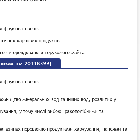
в
 фруктів і овочів
єтичних харчових продуктів
ого чи орендованого нерухомого майна
приємства 20118399)
 фруктів і овочів
в
робництво мінеральних вод та інших вод, розлитих у
чування, у тому числі рибою, ракоподібними та
х магазинах переважно продуктами харчування, напоями та