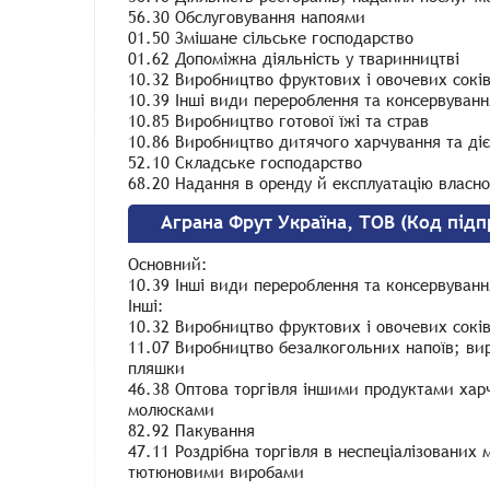
56.30 Обслуговування напоями
01.50 Змішане сільське господарство
01.62 Допоміжна діяльність у тваринництві
10.32 Виробництво фруктових і овочевих сокі
10.39 Інші види перероблення та консервування
10.85 Виробництво готової їжі та страв
10.86 Виробництво дитячого харчування та ді
52.10 Складське господарство
68.20 Надання в оренду й експлуатацію власн
Аграна Фрут Україна, ТОВ (Код під
Основний:
10.39 Інші види перероблення та консервування
Інші:
10.32 Виробництво фруктових і овочевих сокі
11.07 Виробництво безалкогольних напоїв; ви
пляшки
46.38 Оптова торгівля іншими продуктами хар
молюсками
82.92 Пакування
47.11 Роздрібна торгівля в неспеціалізовани
тютюновими виробами