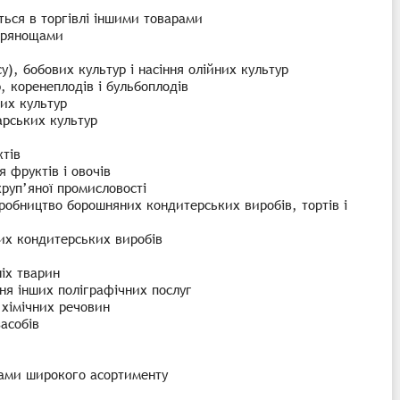
ться в торгівлі іншими товарами
 прянощами
), бобових культур і насіння олійних культур
, коренеплодів і бульбоплодів
их культур
арських культур
тів
 фруктів і овочів
руп’яної промисловості
иробництво борошняних кондитерських виробів, тортів і
их кондитерських виробів
іх тварин
ня інших поліграфічних послуг
 хімічних речовин
асобів
арами широкого асортименту