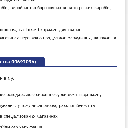
робів; виробництво борошняних кондитерських виробів,
тютюном, насінням і кормами для тварин
х магазинах переважно продуктами харчування, напоями та
ства 00692096)
.в.і.у.
льськогосподарською сировиною, живими тваринами,
чування, у тому числі рибою, ракоподібними та
в спеціалізованих магазинах
обільного харчування