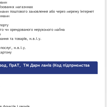
рами
алізованих магазинах
ірмами поштового замовлення або через мережу інтернет
зинами
порту
ого чи орендованого нерухомого майна
в
ння та товарів, н.в.і.у.
ослуг, н.в.і.у.
картону
вод, ПрАТ, ТМ Дари ланів (Код підприємства
в
 фруктів і овочів