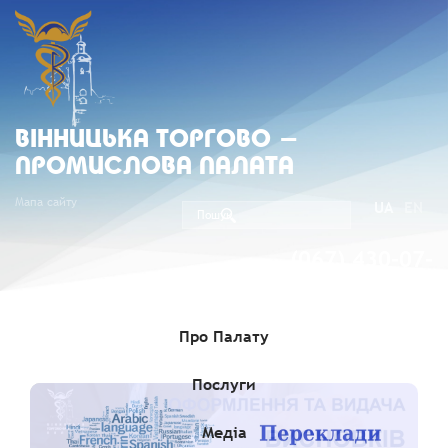
ВIННИЦЬКА ТОРГОВО -
ПРОМИСЛОВА ПАЛАТА
Мапа сайту
UA
EN
(067) 430-07-
05
Про Палату
Послуги
Медіа