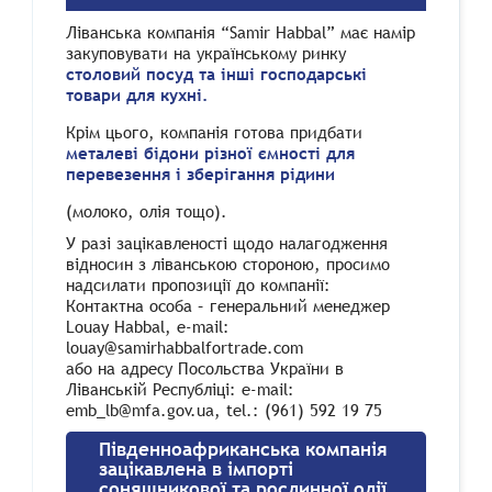
Ліванська компанія “Samir Habbal” має намір
закуповувати на українському ринку
столовий посуд та інші господарські
товари для кухні.
Крім цього, компанія готова придбати
металеві бідони різної ємності для
перевезення і зберігання рідини
(молоко, олія тощо).
У разі зацікавленості щодо налагодження
відносин з ліванською стороною, просимо
надсилати пропозиції до компанії:
Контактна особа – генеральний менеджер
Louay Habbal, e-mail:
louay@samirhabbalfortrade.com
або на адресу Посольства України в
Ліванській Республіці: e-mail:
emb_lb@mfa.gov.ua, tel.: (961) 592 19 75
Південноафриканська компанія
зацікавлена в імпорті
соняшникової та рослинної олії