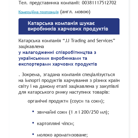
Тел. представника компанії: 00381117512702
(англ. мовою)
Комерційна пропозиція
Катарська компанія шукає
виробників харчових продуктів
Катарська компанія “JJ Trading and Services”
зацікавлена
у налагодженні співробітництва з
українськими виробниками та
експортерами харчових продуктів
. Зокрема, згадана компанія спеціалізується
на імпорті продуктів харчування з різних країн
світу і на даному етапі зацікавлена у закупівлі
для катарського ринку наступних товарів:
органічні продукти (соуси та соки);
звичайні соки (1 л і 200/250 мл);
картопляні чіпси;
молоко ароматизоване;