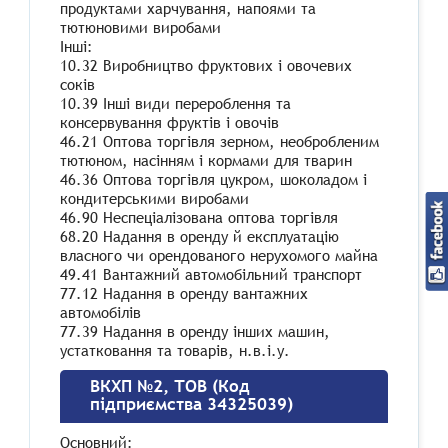
продуктами харчування, напоями та
тютюновими виробами
Інші:
10.32 Виробництво фруктових і овочевих
соків
10.39 Інші види перероблення та
консервування фруктів і овочів
46.21 Оптова торгівля зерном, необробленим
тютюном, насінням і кормами для тварин
46.36 Оптова торгівля цукром, шоколадом і
кондитерськими виробами
46.90 Неспеціалізована оптова торгівля
68.20 Надання в оренду й експлуатацію
власного чи орендованого нерухомого майна
49.41 Вантажний автомобільний транспорт
77.12 Надання в оренду вантажних
автомобілів
77.39 Надання в оренду інших машин,
устатковання та товарів, н.в.і.у.
ВКХП №2, ТОВ (Код
підприємства 34325039)
Основний: