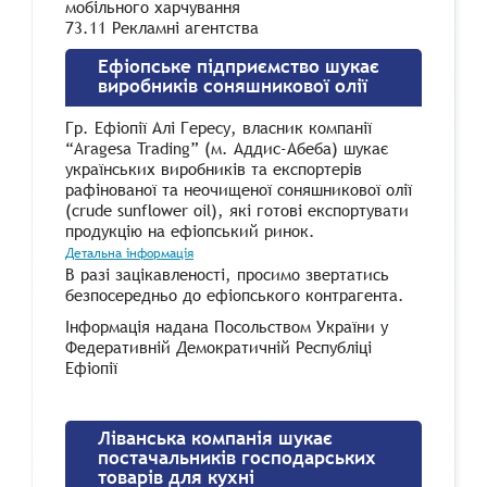
мобільного харчування
73.11 Рекламні агентства
Ефіопське підприємство шукає
виробників соняшникової олії
Гр. Ефіопії Алі Гересу, власник компанії
“Aragesa Trading” (м. Аддис-Абеба) шукає
українських виробників та експортерів
рафінованої та неочищеної соняшникової олії
(crude sunflower oil), які готові експортувати
продукцію на ефіопський ринок.
Детальна інформація
В разі зацікавленості, просимо звертатись
безпосередньо до ефіопського контрагента.
Інформація надана Посольством України у
Федеративній Демократичній Республіці
Ефіопії
Ліванська компанія шукає
постачальників господарських
товарів для кухні