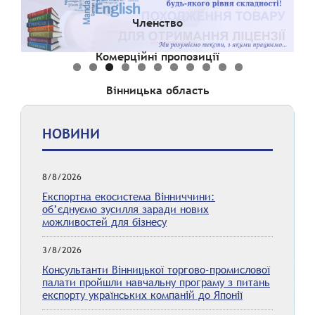
Членство
Комерційні пропозиції
Вінницька область
НОВИНИ
8/8/2026
Експортна екосистема Вінниччини:
об’єднуємо зусилля заради нових
можливостей для бізнесу
3/8/2026
Консультанти Вінницької торгово-промислової
палати пройшли навчальну програму з питань
експорту українських компаній до Японії