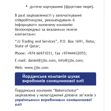
дитяче харчування (фруктове пюре).
В разі зацікавленості у започаткуванні
співробітництва, рекомендували б
інформувати зазначену компанію
безпосередньо за вказаними нижче
контактами:
“JJ Trading and Services”, P.O. Box 1691, Doha,
State of Qatar;
Phone: +974 66971031, fax +97444432055;
E-mail: daniel@jjbs.com, info@jjbs.com;
Web: www.jjbs.com
Йорданська компанія шукає
виробників соняшникової олії
Йорданська компанія “Bakerschoice”
зацікавлена у налагодженні ділових зв’язків з
українськими виробниками соняшникової
олії