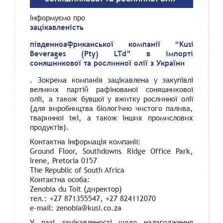
Інформуємо про
зацікавленість
південноафриканської компанії “Kusi
Beverages (Pty) LTd” в імпорті
соняшникової та рослинної олії з України
. Зокрема компанія зацікавлена у закупівлі
великих партій рафінованої соняшникової
олії, а також бувшої у вжитку рослинної олії
(для виробництва біологічно чистого палива,
тваринної їжі, а також інших промислових
продуктів).
Контактна інформація компанії:
Ground Floor, Southdowns Ridge Office Park,
Irene, Pretoria 0157
The Republic of South Africa
Контактна особа:
Zenobia du Toit (директор)
тел.: +27 871355547, +27 824112070
e-mail: zenobia@kusi.co.za
У разі зацікавленості щодо налагодження