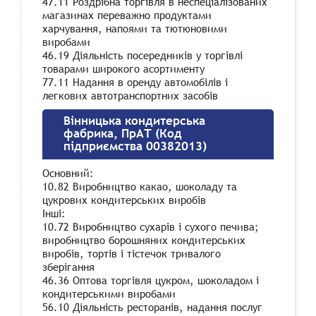
47.11 Роздрібна торгівля в неспеціалізованих
магазинах переважно продуктами
харчування, напоями та тютюновими
виробами
46.19 Діяльність посередників у торгівлі
товарами широкого асортименту
77.11 Надання в оренду автомобілів і
легкових автотранспортних засобів
Вінницька кондитерська
фабрика, ПрАТ (Код
підприємства 00382013)
Основний:
10.82 Виробництво какао, шоколаду та
цукрових кондитерських виробів
Інші:
10.72 Виробництво сухарів і сухого печива;
виробництво борошняних кондитерських
виробів, тортів і тістечок тривалого
зберігання
46.36 Оптова торгівля цукром, шоколадом і
кондитерськими виробами
56.10 Діяльність ресторанів, надання послуг