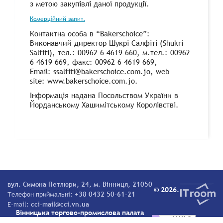
з метою закупівлі даної продукції.
Комерційний запит.
Контактна особа в “Bakerschoice”:
Виконавчий директор Шукрі Салфіті (Shukri
Salfiti), тел.: 00962 6 4619 660, м.тел.: 00962
6 4619 669, факс: 00962 6 4619 669,
Email: ssalfiti@bakerschoice.com.jo, web
site: www.bakerschoice.com.jo.
Інформація надана Посольством України в
Йорданському Хашимітському Королівстві.
вул. Симона Петлюри, 24, м. Вінниця, 21050
© 2026.
Телефон приймальні:
+38 0432 50-61-21
E-mail:
cci-mail@cci.vn.ua
Вінницька торгово-промислова палата
Всі права захищені