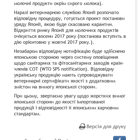
молочні продукти окрім сирого молока).
Наразі ветеринарною службою Японії розпочато
відповідну процедуру, готується проект постанови
уряду Японії, якою буде скасовано карантин.
Відкриття ринку Японії для молочних продуктів
очікується восени 2017 року (постанова вступить в
дію орієнтовно у жовтні 2017 року.).
Незабаром відповідну нотифікацію буде здійснено
японською стороною через систему оповіщення
щодо санітарних та фітосанітарних заходів країн-
членів СОТ (WTO SPS notification). Відповідну
українську продукцію мають супроводжувати
ветеринарні сертифікати якості з додатковим
змістом на вимогу японської сторони.
При цьому, звертаємо увагу щодо жорстких вимог
японської сторони до якості імпортованої
продукції і відповідності її японським харчовим
стандартам.
Версія для друку