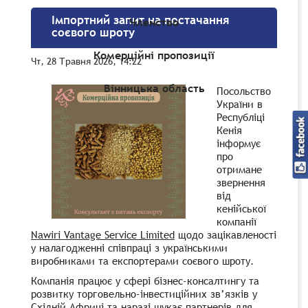
Імпортний запит на постачання
Членство
соєвого шроту
Комерційні пропозиції
Чт, 28 Травня 2026, 14:22
Вінницька область
Посольство
України в
Республіці
Кенія
інформує
про
отримане
звернення
від
кенійської
компанії
Nawiri Vantage Service Limited
щодо зацікавленості
у налагодженні співпраці з українськими
виробниками та експортерами соєвого шроту.
Компанія працює у сфері бізнес-консалтингу та
розвитку торговельно-інвестиційних зв’язків у
Східній Африці та наразі шукає партнерів для