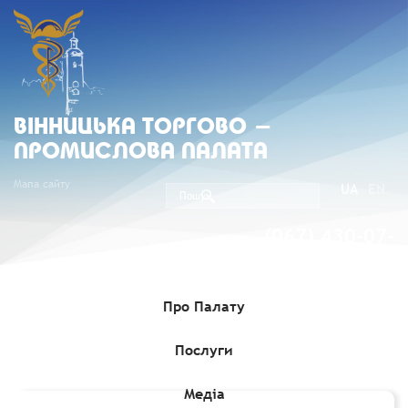
ВIННИЦЬКА ТОРГОВО -
ПРОМИСЛОВА ПАЛАТА
Мапа сайту
UA
EN
(067) 430-07-
05
Про Палату
Послуги
Головна
»
Комерційні пропозиції
»
Імпортний запит на
постачання соєвого шроту
Медіа