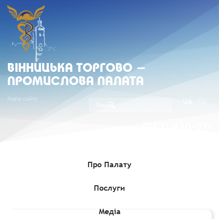
ВIННИЦЬКА ТОРГОВО -
ПРОМИСЛОВА ПАЛАТА
Мапа сайту
UA
EN
(067) 430-07-
05
Про Палату
Послуги
Головна
»
Комерційні пропозиції
»
Імпортний запит на
постачання металу
Медіа