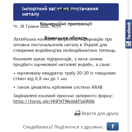
Імпортний запит на постачання
Членство
металу
Комерційні пропозиції
Чт, 28 Травня 2026, 16:29
Вінницька область
Латвійська компанія запросила інформацію про
оптових постачальників металу в Україні для
створення виробництва полікарбонатних теплиць.
Компанія шукає підприємців, у яких можна
придбати оцинковані металеві вироби, а саме:
• оцинковану квадратну трубу 20×20 із товщиною
стінки від 0,8 мм до 1 мм
• також цікавлять кріплення системи KRAB
Зацікавлені компанії просимо заповнити форму:
https://forms.gle/HHFNTWeAbkFipQNX6
Версія для друку
Сподобалось? Поділитися з друзями: