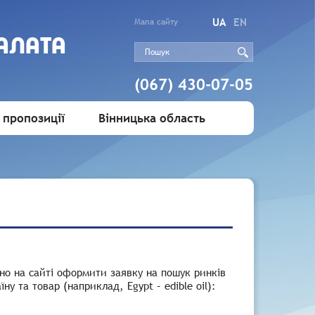
UA
EN
Мапа сайту
АЛАТА
(067) 430-07-05
 пропозиції
Вінницька область
но на сайті оформити заявку на пошук ринків
у та товар (наприклад, Egypt – edible oil):