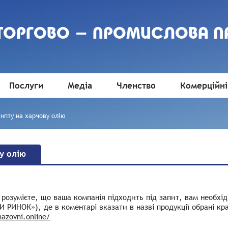
 ТОРГОВО - ПРОМИСЛОВА П
Послуги
Медіа
Членство
Комерційні
гипту на харчову олію
у олію
розумієте, що ваша компанія підходить під запит, вам необхід
 РИНОК»), де в коментарі вказати в назві продукції обрані країн
nazovni.online/