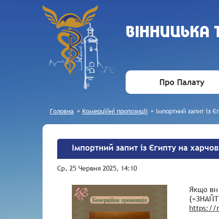
ВIННИЦЬКА
Про Палату
Головна
»
Комерційні пропозиції
»
Імпортний запит із Є
Імпортний запит із Єгипту на харчов
Ср, 25 Червня 2025, 14:10
Якщо ви 
(«ЗНАЙТИ
https://