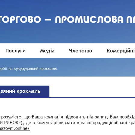
 ТОРГОВО - ПРОМИСЛОВА П
Послуги
Медіа
Членство
Комерційні
ербії на кукурудзяний крохмаль
удзяний крохмаль
розумієте, що Ваша компанія підходить під запит, Вам необхі
 РИНОК»), де в коментарі вказати в назві продукції обрані краї
nazovni.online/