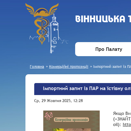
ВIННИЦЬКА
Про Палату
Головна
»
Комерційні пропозиції
»
Імпортний запит із ПА
Імпортний запит із ПАР на їстівну ол
Ср, 29 Жовтня 2025, 12:28
Якщо Ви 
(«ЗНАЙТИ
oil):
http