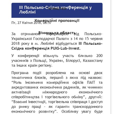
ІІІ Польсько-Східна конференція у
Членство
Любліні
Комерційні пропозиції
Пт, 27 Квітня 2018, 08:57
Вінницька область
За отриманою інформацією від Польсько-
Української Господарчої Палати з 14 по 15 червня
2018 року в м. Любліні відбудеться
ІІІ Польсько-
Східна конференція PUIG-Lub-Invest.
У конференції візьмуть участь близько 200
учасників з Польщі, України, Білорусі, Казахстану
та інших країн регіону.
Програма події розроблена на основі двох
тематичних блоків, перший з яких під назвою:
“Роль іноземних комерційних офісів ПАІТ та
акредитованих економічних радників, як чинники
активізації міжнародного економічного
співробітництва і торгівельного обміну”, другий:
“Взаємні інвестиції, торгівельна співпраця і доступ
до ринку праці – як гаранти транскордонного
економічного розвитку”. Особливу увагу буде