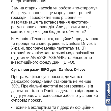
енергоспоживання.
Заміна старих насосів чи робота «по-старому»
без регулювання — це марнування грошей
громади. Найефективніше рішення —
автоматизація та встановлення частотно-
регульованих приводів. Але де взяти на це
кошти, якщо місцеві бюджети обмежені?
Компанія «Техносенс», офіційний представник
та провідний знавець рішень Danfoss Drives в
Україні, пропонує муніципалітетам та КП
готовий механізм капітальної модернізації за
підтримки АБ «УКРГАЗБАНК» та Експортно-
інвестиційного фонду Данії (EIFO).
Суть програми EIFO для Danfoss Drives
Програма фінансує проєкти, де частка
данського обладнання становить не менше
30%. Преміальні частотні перетворювачі від
данського гіганта Danfoss ідеально підпадають
під ці умови, а «Техносенс» забезпечує повний
супровід проєкту:
•
Технічна експертиза та підбір: як офіційний