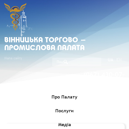
ВIННИЦЬКА ТОРГОВО -
ПРОМИСЛОВА ПАЛАТА
Мапа сайту
UA
EN
(067) 430-07-
05
Про Палату
Послуги
Головна
»
Медіа
»
Гранти, Проєкти, Програми для бізнесу
»
Грант на закупівлі обладнання Danfoss Drives
Медіа