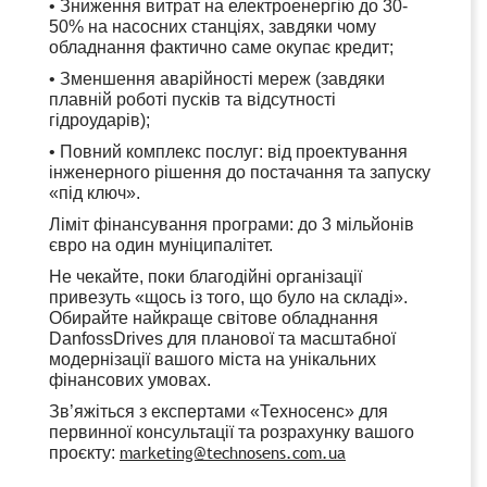
• Зниження витрат на електроенергію до 30-
50% на насосних станціях, завдяки чому
обладнання фактично саме окупає кредит;
• Зменшення аварійності мереж (завдяки
плавній роботі пусків та відсутності
гідроударів);
• Повний комплекс послуг: від проектування
інженерного рішення до постачання та запуску
«під ключ».
Ліміт фінансування програми: до 3 мільйонів
євро на один муніципалітет.
Не чекайте, поки благодійні організації
привезуть «щось із того, що було на складі».
Обирайте найкраще світове обладнання
DanfossDrives для планової та масштабної
модернізації вашого міста на унікальних
фінансових умовах.
Зв’яжіться з експертами «Техносенс» для
первинної консультації та розрахунку вашого
marketing@technosens.com.ua
проєкту: