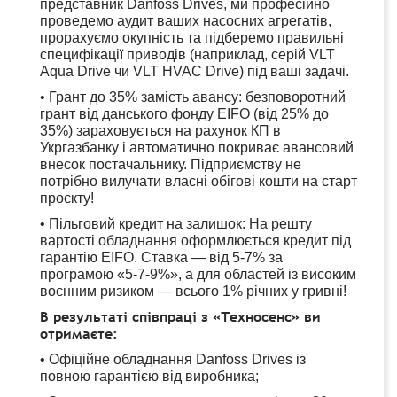
представник Danfoss Drives, ми професійно
проведемо аудит ваших насосних агрегатів,
прорахуємо окупність та підберемо правильні
специфікації приводів (наприклад, серій VLT
Aqua Drive чи VLT HVAC Drive) під ваші задачі.
•
Грант до 35% замість авансу: безповоротний
грант від данського фонду EIFO (від 25% до
35%) зараховується на рахунок КП в
Укргазбанку і автоматично покриває авансовий
внесок постачальнику. Підприємству не
потрібно вилучати власні обігові кошти на старт
проєкту!
•
Пільговий кредит на залишок: На решту
вартості обладнання оформлюється кредит під
гарантію EIFO. Ставка — від 5-7% за
програмою «5-7-9%», а для областей із високим
воєнним ризиком — всього 1% річних у гривні!
В результаті співпраці з «Техносенс» ви
отримаєте:
• Офіційне обладнання Danfoss Drives із
повною гарантією від виробника;