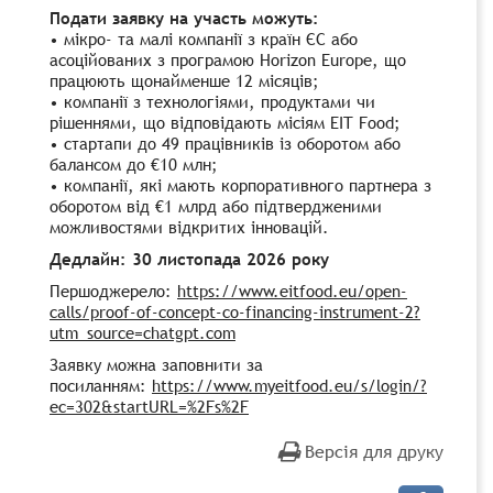
Подати заявку на участь можуть:
• мікро- та малі компанії з країн ЄС або
асоційованих з програмою Horizon Europe, що
працюють щонайменше 12 місяців;
• компанії з технологіями, продуктами чи
рішеннями, що відповідають місіям EIT Food;
• стартапи до 49 працівників із оборотом або
балансом до €10 млн;
• компанії, які мають корпоративного партнера з
оборотом від €1 млрд або підтвердженими
можливостями відкритих інновацій.
Дедлайн: 30 листопада 2026 року
Першоджерело:
https://www.eitfood.eu/open-
calls/proof-of-concept-co-financing-instrument-2?
utm_source=chatgpt.com
Заявку можна заповнити за
посиланням:
https://www.myeitfood.eu/s/login/?
ec=302&startURL=%2Fs%2F
Версія для друку