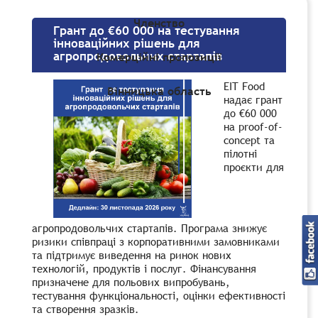
Членство
Грант до €60 000 на тестування
інноваційних рішень для
агропродовольчих стартапів
Комерційні пропозиції
EIT Food
Вінницька область
надає грант
до €60 000
на proof-of-
concept та
пілотні
проєкти для
агропродовольчих стартапів. Програма знижує
ризики співпраці з корпоративними замовниками
та підтримує виведення на ринок нових
технологій, продуктів і послуг. Фінансування
призначене для польових випробувань,
тестування функціональності, оцінки ефективності
та створення зразків.