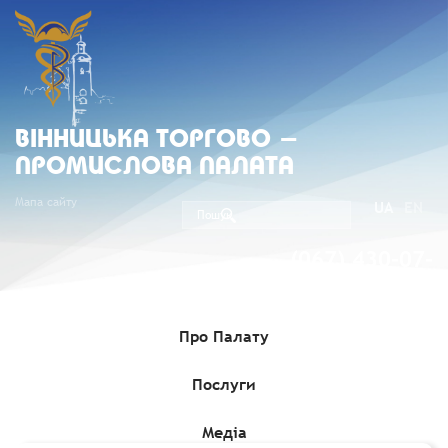
ВIННИЦЬКА ТОРГОВО -
ПРОМИСЛОВА ПАЛАТА
Мапа сайту
UA
EN
(067) 430-07-
05
Про Палату
Послуги
Головна
»
Медіа
»
Гранти, Проєкти, Програми для бізнесу
»
Грант до €60 000 на тестування інноваційних рішень для
агропродовольчих стартапів
Медіа