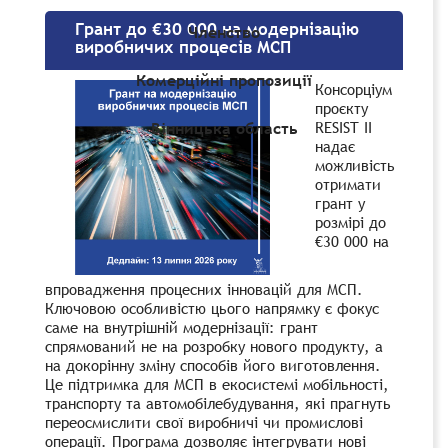
Грант до €30 000 на модернізацію
Членство
виробничих процесів МСП
Комерційні пропозиції
Консорціум
проєкту
RESIST II
Вінницька область
надає
можливість
отримати
грант у
розмірі до
€30 000 на
впровадження процесних інновацій для МСП.
Ключовою особливістю цього напрямку є фокус
саме на внутрішній модернізації: грант
спрямований не на розробку нового продукту, а
на докорінну зміну способів його виготовлення.
Це підтримка для МСП в екосистемі мобільності,
транспорту та автомобілебудування, які прагнуть
переосмислити свої виробничі чи промислові
операції. Програма дозволяє інтегрувати нові