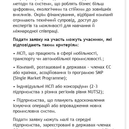
методи та системи, що роблять бізнес більш
цифровим, екологічним та стійким до зовнішніх
викликів. Окрім фінансування, відібрані компанії
отримають технічний супровід, доступ до
експертів та можливості для навчання й
міжнародної співпраці.
Подати заявку на участь можуть учасники, які
відповідають таким критеріям:
•
МСП, що працюють в сфері мобільності,
транспорту чи автомобільної промисловості.;
•
Компанії, розташовані в державах – членах ЄС
або країнах, асоційованих із програмою SMP
(Single Market Programme);
•
Індивідуальні МСП або консорціуми (2-3
підприємства з різних регіонів рівня NUTS2);
•
Підприємства, що планують вдосконалення
існуючих операцій або впровадження нових
промислових систем.
Подати заявку можуть малі та середні
підприємства, зареєстровані в державах-членах