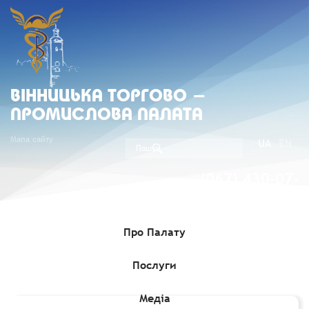
ВIННИЦЬКА ТОРГОВО -
ПРОМИСЛОВА ПАЛАТА
Мапа сайту
UA
EN
(067) 430-07-
05
Про Палату
Послуги
Головна
»
Медіа
»
Гранти, Проєкти, Програми для бізнесу
»
Грант до €30 000 на модернізацію виробничих процесів МСП
Медіа