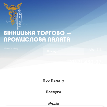
ВIННИЦЬКА ТОРГОВО -
ПРОМИСЛОВА ПАЛАТА
Мапа сайту
UA
EN
(067) 430-07-
05
Про Палату
Послуги
Головна
»
Комерційні пропозиції
»
Голландська компанія
шукає постачальника високопродуктивних генераторів для
морських енергетичних установок
Медіа