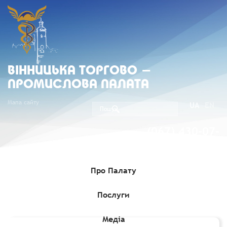
ВIННИЦЬКА ТОРГОВО -
ПРОМИСЛОВА ПАЛАТА
Мапа сайту
UA
EN
(067) 430-07-
05
Про Палату
Послуги
Головна
»
Комерційні пропозиції
»
Французька компанія шукає
постачальників ароматизаторів та/або дифузорів запахів
Медіа