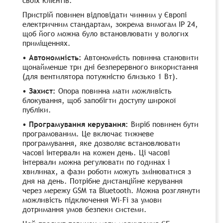
Пристрій повинен відповідати чинним у Європі
електричним стандартам, зокрема вимогам IP 24,
щоб його можна було встановлювати у вологих
приміщеннях.
• Автономність:
Автономність повинна становити
щонайменше три дні безперервного використання
(для вентилятора потужністю близько 1 Вт).
• Захист:
Опора повинна мати можливість
блокування, щоб запобігти доступу широкої
публіки.
• Програмування керування:
Виріб повинен бути
програмованим. Це включає тижневе
програмування, яке дозволяє встановлювати
часові інтервали на кожен день. Ці часові
інтервали можна регулювати по годинах і
хвилинах, а фази роботи можуть змінюватися з
дня на день. Потрібне дистанційне керування
через мережу GSM та Bluetooth. Можна розглянути
можливість підключення Wi-Fi за умови
дотримання умов безпеки системи.