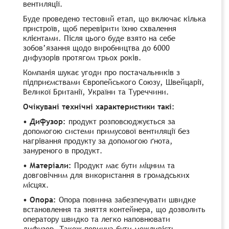
вентиляції.
Буде проведено тестовий етап, що включає кілька
пристроїв, щоб перевірити їхню схвалення
клієнтами. Після цього буде взято на себе
зобов’язання щодо виробництва до 6000
дифузорів протягом трьох років.
Компанія шукає угоди про постачальників з
підприємствами Європейського Союзу, Швейцарії,
Великої Британії, України та Туреччини.
Очікувані технічні характеристики такі:
• Дифузор:
продукт розповсюджується за
допомогою системи примусової вентиляції без
нагрівання продукту за допомогою ґнота,
зануреного в продукт.
• Матеріали:
Продукт має бути міцним та
довговічним для використання в громадських
місцях.
• Опора:
Опора повинна забезпечувати швидке
встановлення та зняття контейнера, що дозволить
оператору швидко та легко наповнювати
дифузор. Також повинна бути можливість