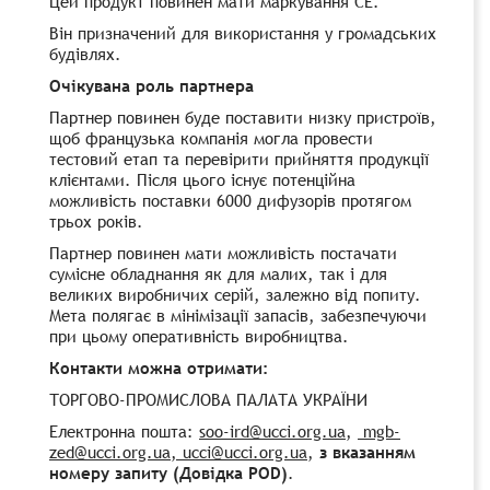
Цей продукт повинен мати маркування CE.
Він призначений для використання у громадських
будівлях.
Очікувана роль партнера
Партнер повинен буде поставити низку пристроїв,
щоб французька компанія могла провести
тестовий етап та перевірити прийняття продукції
клієнтами. Після цього існує потенційна
можливість поставки 6000 дифузорів протягом
трьох років.
Партнер повинен мати можливість постачати
сумісне обладнання як для малих, так і для
великих виробничих серій, залежно від попиту.
Мета полягає в мінімізації запасів, забезпечуючи
при цьому оперативність виробництва.
Контакти можна отримати:
ТОРГОВО-ПРОМИСЛОВА ПАЛАТА УКРАЇНИ
Електронна пошта:
soo-ird@ucci.org.ua
,
mgb-
zed@ucci.org.ua
, ucci@ucci.org.ua
,
з вказанням
номеру запиту (Довідка POD)
.