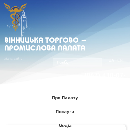
ВIННИЦЬКА ТОРГОВО -
ПРОМИСЛОВА ПАЛАТА
Мапа сайту
UA
EN
(067) 430-07-
05
Про Палату
Послуги
Головна
»
Членство
»
Члени Вінницької ТПП
»
Найдорф
Володимир Аркадійович, ФОП (Код 2554703834)
Медіа