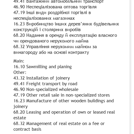
49.41 Вантажний автомобільний транспорт
46.90 Неспеціалізована оптова торгівля
47.19 Інші види роздрібної торгівлі в
неспеціалізованих магазинах
16.23 Виробництво інших дерев’яних будівельних
конструкцій і столярних виробів
68.20 Надання в оренду й експлуатацію власного
чи орендованого нерухомого майна
68.32 Управління нерухомим майном за
винагороду або на основі контракту
Main:
16.10 Sawmilling and planing
Other:
43.32 Installation of joinery
49.41 Freight transport by road
46.90 Non-specialized wholesale
47.19 Other retail sale in non-specialized stores
16.23 Manufacture of other wooden buildings and
joinery
68.20 Leasing and operation of own or leased real
estate
68.32 Management of real estate on a fee or
contract basis