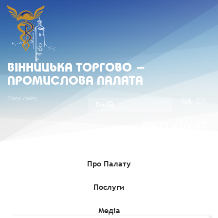
ВIННИЦЬКА ТОРГОВО -
ПРОМИСЛОВА ПАЛАТА
Мапа сайту
UA
EN
(067) 430-07-
05
Про Палату
Послуги
Головна
»
Комерційні пропозиції
»
Фінський виробник
натуральної косметики шукає скляні пляшки для свого
виробництва
Медіа