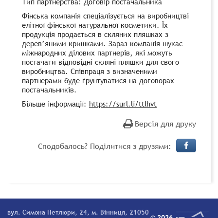
Тип партнерства:
Договір постачальника
Фінська компанія спеціалізується на виробництві
елітної фінської натуральної косметики. Їх
продукція продається в скляних пляшках з
дерев’яними кришками. Зараз компанія шукає
міжнародних ділових партнерів, які можуть
постачати відповідні скляні пляшки для свого
виробництва. Співпраця з визначеними
партнерами буде ґрунтуватися на договорах
постачальників.
Більше інформації:
https://surl.li/ttlhvt
Версія для друку
Сподобалось? Поділитися з друзями:
вул. Симона Петлюри, 24, м. Вінниця, 21050
© 2026.