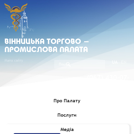
ВIННИЦЬКА ТОРГОВО -
ПРОМИСЛОВА ПАЛАТА
Мапа сайту
UA
EN
(067) 430-07-
05
Про Палату
Послуги
Головна
»
Медіа
»
Вісник "Ділові зв'язки"
»
Лютий 2017
Медіа