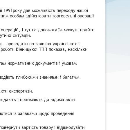
ні 1991року дав можливість переходу нашої
чним особам здійснювати торговельні операції
 операцій, і тут на допомогу їм можуть прийти
утних ситуацій.
«… проводити по заявках українських і
д роботи Вінницької ТПП показав, наскільки
огам нормативних документів і умовам
володіють глибокими знаннями і багатим
акти експертизи.
зглядають і приймають до відома акти
аються із заявками щодо проведення
овернути вартість товару і відшкодувати