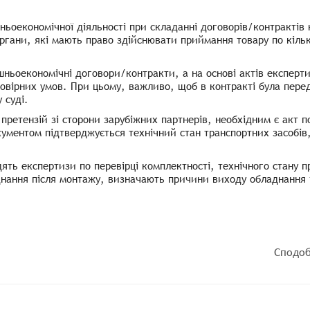
ньоекономічної діяльності при складанні договорів/контрактів
органи, які мають право здійснювати приймання товару по кіль
ньоекономічні договори/контракти, а на основі актів експерт
овірних умов. При цьому, важливо, щоб в контракті була пер
 суді.
ретензій зі сторони зарубіжних партнерів, необхідним є акт 
ментом підтверджується технічний стан транспортних засобів,
одять експертизи по перевірці комплектності, технічного стану
нання після монтажу, визначають причини виходу обладнання і
Сподоб