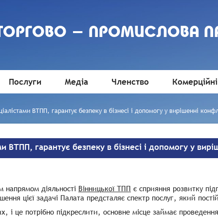
 ТОРГОВО - ПРОМИСЛОВА П
Послуги
Медіа
Членство
Комерційні
іалістами ВТПП, гарантує безпеку в бізнесі і допомогу у вирішенні конфл
и ВТПП, гарантує безпеку в бізнесі і допомогу у вирі
м напрямом діяльності
Вінницької ТПП
є сприяння розвитку підп
шення цієї задачі Палата предсталяє спектр послуг, який пост
х, і це потрібно підкреслити, основне місце займає проведення 