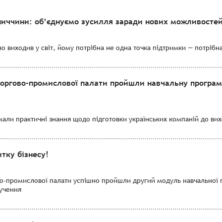
ниччини: об’єднуємо зусилля заради нових можливостей
о виходив у світ, йому потрібна не одна точка підтримки — потрібн
торгово-промислової палати пройшли навчальну програму
мали практичні знання щодо підготовки українських компаній до вихо
тку бізнесу!
во-промислової палати успішно пройшли другий модуль навчальної 
лучення