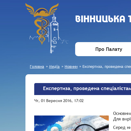
ВIННИЦЬКА
Про Палату
Головна
»
Медіа
»
Новини
»
Експертиза, проведена спец
Експертиза, проведена спеціалістам
Чт, 01 Вересня 2016, 17:02
Основни
Для вирі
Серед ни