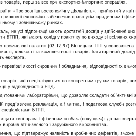
ів товарів, перш за все при експортно-імпортних операціях.
раїни «Про зовнішньоекономічну діяльність», прийнятий у квіт
о ринкової економіки забезпечив право усім юридичним і фізи
шньому і зовнішньому ринках.
аль, не усі підприємці мають достатній досвід у здійсненні цих
сти ВТПП, які мають солідну практику по виходу зі всіляких скр
во-промислові палати» (02.12.97) Вінницька ТПП уповноважена 
кості, кількості та комплектності товарів. Багаторічний досві
ть експерта.
 перевірці якості сировини і обладнання, відповідності їх вим
ї товарів, які спеціалізуються по конкретним групам товарів, 
ії у відповідності з НТД.
едитованими лабораторіями, що дозволяє складати об’єктивні 
кій пред’явлена рекламація, а і митна, і податкова служби ро
 спеціалістами ВТПП.
ищати свої права і фізичним особам (покупцям): до нас зверт
х виробів вітчизняного і зарубіжного виробництва.
чення, що підтверджує наявність виробничих дефектів, зможе п