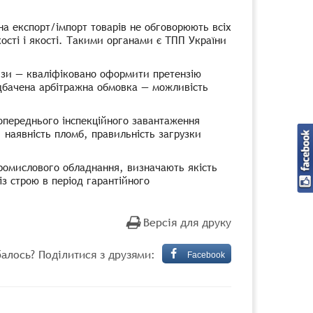
 на експорт/імпорт товарів не обговорюють всіх
кості і якості. Такими органами є ТПП України
изи — кваліфіковано оформити претензію
едбачена арбітражна обмовка — можливість
попереднього інспекційного завантаження
 наявність пломб, правильність загрузки
 промислового обладнання, визначають якість
з строю в період гарантійного
Версія для друку
алось? Поділитися з друзями:
Facebook