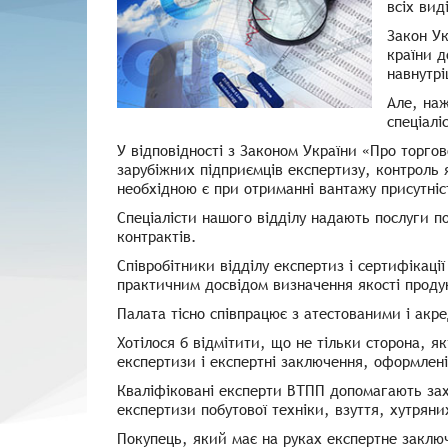
всіх вид
Закон Ук
країни д
навнутрі
Але, наж
спеціалі
У відповідності з Законом України «Про торго
зарубіжних підприємців експертизу, контроль я
необхідною є при отриманні вантажу присутніс
Спеціалісти нашого відділу надають послуги по
контрактів.
Співробітники відділу експертиз і сертифікаці
практичним досвідом визначення якості продукц
Палата тісно співпрацює з атестованими і акр
Хотілося б відмітити, що не тільки сторона, я
експертизи і експертні заключення, оформлені
Кваліфіковані експерти ВТПП допомагають зах
експертизи побутової техніки, взуття, хутряни
Покупець, який має на руках експертне заклю