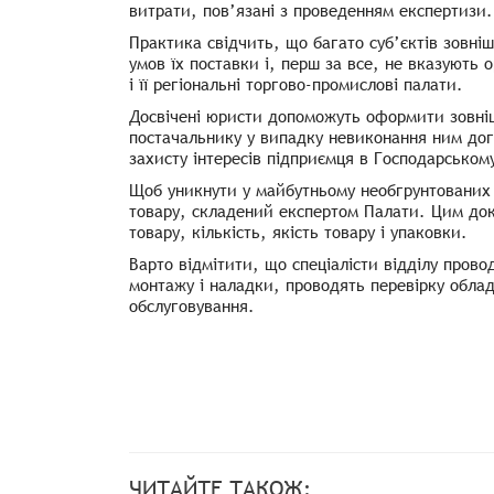
витрати, пов’язані з проведенням експертизи.
Практика свідчить, що багато суб’єктів зовніш
умов їх поставки і, перш за все, не вказують 
і її регіональні торгово-промислові палати.
Досвічені юристи допоможуть оформити зовніш
постачальнику у випадку невиконання ним дог
захисту інтересів підприємця в Господарському
Щоб уникнути у майбутньому необгрунтованих п
товару, складений експертом Палати. Цим доку
товару, кількість, якість товару і упаковки.
Варто відмітити, що спеціалісти відділу пров
монтажу і наладки, проводять перевірку облад
обслуговування.
ЧИТАЙТЕ ТАКОЖ: