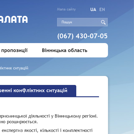
UA
EN
Мапа сайту
АЛАТА
(067) 430-07-05
 пропозиції
Вінницька область
іктних ситуацій
шенні конфліктних ситуацій
риємницької діяльності у Вінницькому регіоні.
ійно розширюється.
експертиз якості, кількості і комплектності