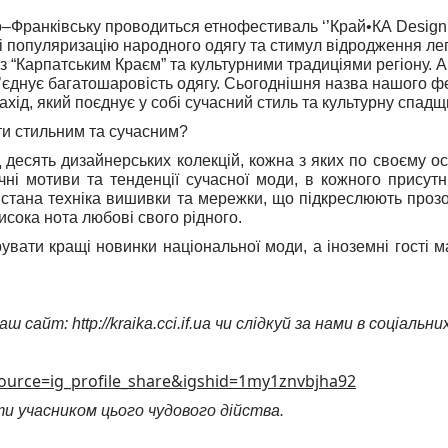
ано–Франківську проводиться етнофестиваль ‘’Край•КА Design
і популяризацію народного одягу та стимул відродження лег
 “Карпатським Краєм” та культурними традиціями регіону. А 
б’єднує багатошаровість одягу. Сьогоднішня назва нашого ф
ахід, який поєднує у собі сучасний стиль та культурну спадщ
ти стильним та сучасним?
десять дизайнерських колекцій, кожна з яких по своєму о
чні мотиви та тенденції сучасної моди, в кожного присутн
стана техніка вишивки та мережки, що підкреслюють прозорі
висока нота любові свого рідного
.
ати кращі новинки національної моди, а іноземні гості м
 сайт: http://kraika.cci.if.ua чи слідкуй за нами в соціальн
source=ig_profile_share&igshid=1my1znvbjha92
и учасником цього чудового дійства
.