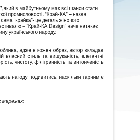
’’,який в майбутньому має всі шанси стати
кої промисловості. “Край•КА” – назва
сама “крайка”- це деталь жіночого
естивалю – “Край•КА Design” наче натякає
ину українського народу.
соблива, адже в кожен образ, автор вкладав
ій власний стиль та вишуканість, елегантні
сть, чистоту, філігранність та витонченість
ають нагоду подивитись, наскільки гарним є
их мережах: