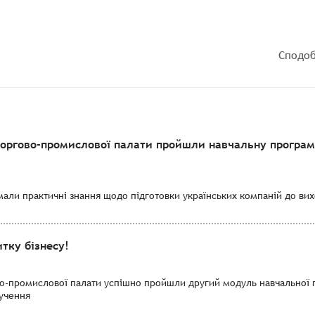
Сподоб
торгово-промислової палати пройшли навчальну програму
мали практичні знання щодо підготовки українських компаній до вихо
тку бізнесу!
во-промислової палати успішно пройшли другий модуль навчальної 
лучення