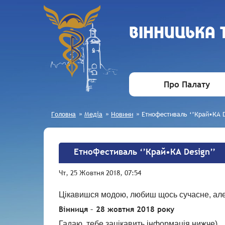
ВIННИЦЬКА
Про Палату
Головна
»
Медіа
»
Новини
»
Етнофестиваль ‘’Край•КА D
Етнофестиваль ‘’Край•КА Design’’
Чт, 25 Жовтня 2018, 07:54
Цікавишся модою, любиш щось сучасне, але в
Вінниця – 28 жовтня 2018 року
Гадаю, тебе зацікавить інформація нижче)