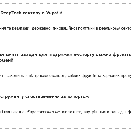
DeepTech сектору в Україні
я та реалізації державної інноваційної політики в реальному секто
ія вжиті заходи для підтримки експорту свіжих фруктів
рменії
і заходи для підтримки експорту свіжих фруктів та харчових продук
нструменту спостереження за імпортом
які вживаються Євросоюзом з метою захисту внутрішнього ринку, ін