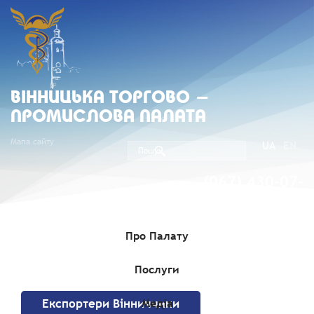
ВIННИЦЬКА ТОРГОВО -
ПРОМИСЛОВА ПАЛАТА
Мапа сайту
UA
EN
(067) 430-07-
05
Про Палату
Послуги
Головна
»
Експортери
Медіа
Експортери Вінниччини