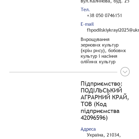
вул.Калинова, буд. 25
Тел.
+38 050 0746151
E-mail
fhpodilskiykrayi2025@ukr
Вирощування
зернових культур
(крім рису), бобових
культур і насіння
олійних культур
Підприємство:
ПОДІЛЬСЬКИЙ
АГРАРНИЙ КРАЙ,
ТОВ (Код
підприємства
42096596)
Адреса
Україна, 21034,