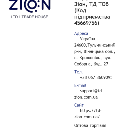
Зіон, ТД ТОВ
(Код
підприємства
45669756)
Адреса
Україна,
24600,Тульчинський
р-н, Вінницька обл.,
с. Крижопіль, вул.
Соборна, буд. 27
Тел.
+38 067 3609095
E-mail
support@td-
zion.com.ua
Сайт
https://td-
zion.com.ua/
Оптова торгівля