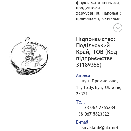
фруктами й овочами;
продуктами
харчування, напоями;
прянощами; свічками
Підприємство:
Подільський
Край, ТОВ (Код
підприємства
31189358)
Адреса
вул. Промислова,
15, Ladyzhyn, Ukraine,
24321
Тел.
+38 067 7765384
+38 067 5823322
E-mail
smaklaniv@ukr.net