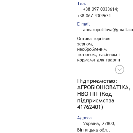
Тел.
+38 097 0033614;
+38 067 4309631
E-mail
annaropotilova@gmail.c
Оптова торгівля
зерном,
необробленим
тютюном, насінням і
кормами для тварин
Підприємство:
АГРОБІОІНОВАТІКА,
НВО ПП (Код
підприємства
41762401)
Адреса
Україна, 22800,
Вінницька обл.,