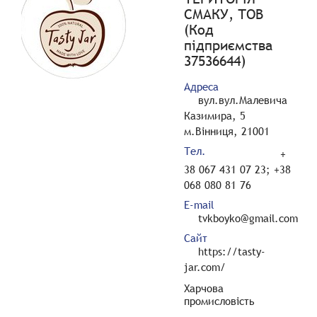
СМАКУ, ТОВ
(Код
підприємства
37536644)
Адреса
вул.вул.Малевича
Казимира, 5
м.Вінниця, 21001
Тел.
+
38 067 431 07 23; +38
068 080 81 76
E-mail
tvkboyko@gmail.com
Сайт
https://tasty-
jar.com/
Харчова
промисловість