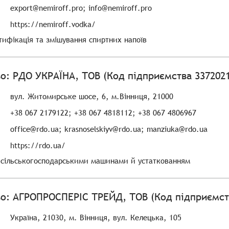
export@nemiroff.pro; info@nemiroff.pro
https://nemiroff.vodka/
тифікація та змішування спиртних напоїв
о: РДО УКРАЇНА, ТОВ (Код підприємства 3372021
вул. Житомирське шосе, 6, м.Вінниця, 21000
+38 067 2179122; +38 067 4818112; +38 067 4806967
office@rdo.ua; krasnoselskiyv@rdo.ua; manziuka@rdo.ua
https://rdo.ua/
я сільськогосподарськими машинами й устаткованням
о: АГРОПРОСПЕРІС ТРЕЙД, ТОВ (Код підприємст
Україна, 21030, м. Вінниця, вул. Келецька, 105