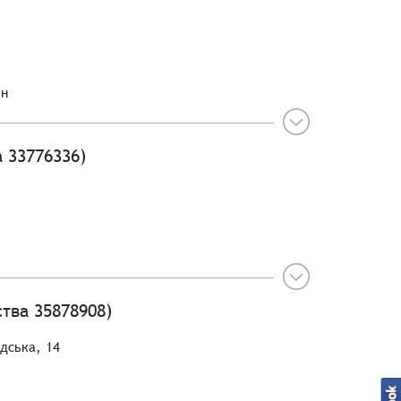
ин
 33776336)
тва 35878908)
одська, 14