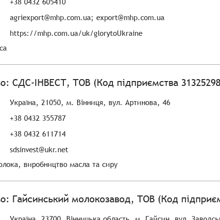
+38 0432 605410
agriexport@mhp.com.ua; export@mhp.com.ua
https://mhp.com.ua/uk/glorytoUkraine
са
о: СДС-ІНВЕСТ, ТОВ (Код підприємства 31325298
Україна, 21050, м. Вінниця, вул. Артинова, 46
+38 0432 355787
+38 0432 611714
sdsinvest@ukr.net
лока, виробництво масла та сиру
о: Гайсинський молокозавод, ТОВ (Код підприєм
Україна, 23700, Вінницька область, м. Гайсин, вул. Заводсь