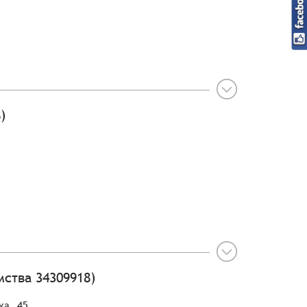
)
ства 34309918)
ка, 45