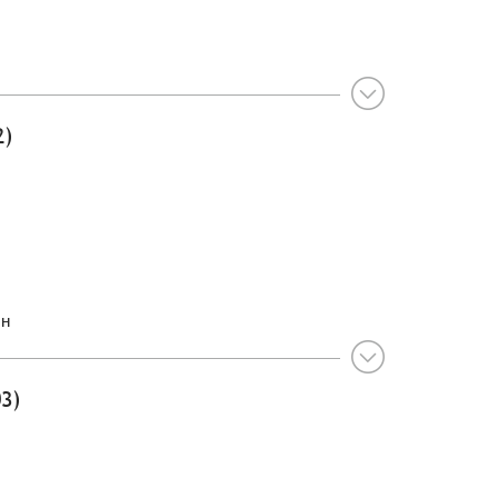
2)
ин
3)