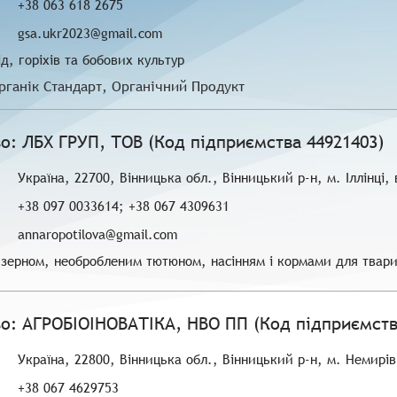
+38 063 618 2675
gsa.ukr2023@gmail.com
д, горіхів та бобових культур
рганік Стандарт, Органічний Продукт
о: ЛБХ ГРУП, ТОВ (Код підприємства 44921403)
Україна, 22700, Вінницька обл., Вінницький р-н, м. Іллінці,
+38 097 0033614; +38 067 4309631
annaropotilova@gmail.com
 зерном, необробленим тютюном, насінням і кормами для твар
о: АГРОБІОІНОВАТІКА, НВО ПП (Код підприємств
Україна, 22800, Вінницька обл., Вінницький р-н, м. Немирів
+38 067 4629753