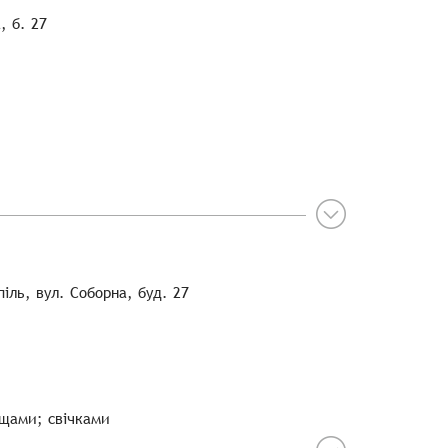
, б. 27
іль, вул. Соборна, буд. 27
ощами; свічками