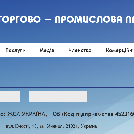
 ТОРГОВО - ПРОМИСЛОВА П
Послуги
Медіа
Членство
Комерційні
о: ЖСА УКРАЇНА, ТОВ (Код підприємства 452316
вул.Юності, 18, м. Вінниця, 21021, Україна