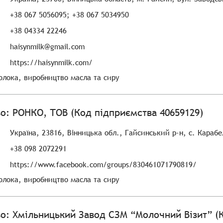
+38 067 5056095; +38 067 5034950
+38 04334 22246
haisynmilk@gmail.com
https://haisynmilk.com/
лока, виробництво масла та сиру
о: РОНКО, ТОВ (Код підприємства 40659129)
Україна, 23816, Вінницька обл., Гайсинський р-н, с. Карабе
+38 098 2072291
https://www.facebook.com/groups/830461071790819/
лока, виробництво масла та сиру
о: Хмільницький Завод СЗМ “Молочний Візит” (К