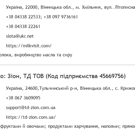
Україна, 22000, Вінницька обл., м. Хмільник, вул. Літописна
+38 04338 22533; +38 097 9736161
+38 04338 22261
slota@ukr.net
https://milkvisit.com/
лока, виробництво масла та сиру
о: Зіон, ТД ТОВ (Код підприємства 45669756)
Україна, 24600,Тульчинський р-н, Вінницька обл., с. Крижоп
+38 067 3609095
support@td-zion.com.ua
https://td-zion.com.ua/
я фруктами й овочами; продуктами харчування, напоями; прян