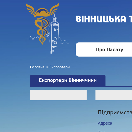
ВIННИЦЬКА
Про Палату
Головна
»
Експортери
Експортери Вінниччини
Підприємств
Адреса