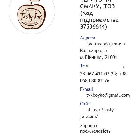
СМАКУ, ТОВ
(Код
підприємства
37536644)
Адреса
вул.вул.Малевича
Казимира, 5
м.Вінниця, 21001
Тел.
+
38 067 431 07 23; +38
068 080 81 76
E-mail
tvkboyko@gmail.com
Сайт
https://tasty-
jar.com/
Харчова
промисловість