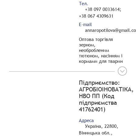
Тел.
+38 097 0033614;
+38 067 4309631
E-mail
annaropotilova@gmail.c
Оптова торгівля
зерном,
необробленим
тютюном, насінням і
кормами для тварин
Підприємство:
АГРОБІОІНОВАТІКА,
НВО ПП (Код
підприємства
41762401)
Адреса
Україна, 22800,
Вінницька обл.,