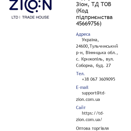
Зіон, ТД ТОВ
(Код
підприємства
45669756)
Адреса
Україна,
24600,Тульчинський
р-н, Вінницька обл.,
с. Крижопіль, вул.
Соборна, буд. 27
Тел.
+38 067 3609095
E-mail
support@td-
zion.com.ua
Сайт
https://td-
zion.com.ua/
Оптова торгівля