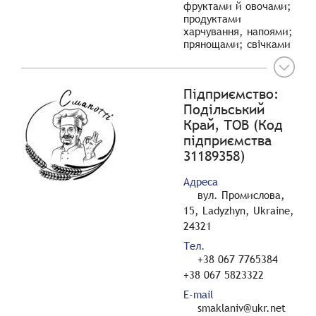
фруктами й овочами;
продуктами
харчування, напоями;
прянощами; свічками
Підприємство:
Подільський
Край, ТОВ (Код
підприємства
31189358)
Адреса
вул. Промислова,
15, Ladyzhyn, Ukraine,
24321
Тел.
+38 067 7765384
+38 067 5823322
E-mail
smaklaniv@ukr.net