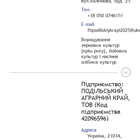
вул.Калинова, буд. 25
Тел.
+38 050 0746151
E-mail
fhpodilskiykrayi2025@ukr
Вирощування
зернових культур
(крім рису), бобових
культур і насіння
олійних культур
Підприємство:
ПОДІЛЬСЬКИЙ
АГРАРНИЙ КРАЙ,
ТОВ (Код
підприємства
42096596)
Адреса
Україна, 21034,