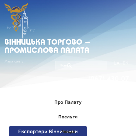
ВIННИЦЬКА ТОРГОВО -
ПРОМИСЛОВА ПАЛАТА
Мапа сайту
UA
EN
(067) 430-07-
05
Про Палату
Послуги
Головна
»
Експортери
Медіа
Експортери Вінниччини