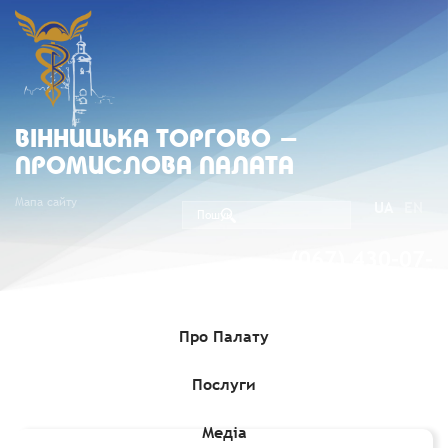
ВIННИЦЬКА ТОРГОВО -
ПРОМИСЛОВА ПАЛАТА
Мапа сайту
UA
EN
(067) 430-07-
05
Про Палату
Послуги
Головна
»
Комерційні пропозиції
»
Двостороннє
співробітництво у сфері транспортних послуг
Медіа