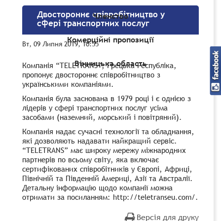
Двостороннє співробітництво у
Членство
сфері транспортних послуг
Комерційні пропозиції
Вт, 09 Липня 2019, 10:55
Вінницька область
Компанія “TELETRANS”, Грецька Республіка,
пропонує двостороннє співробітництво з
українськими компаніями.
Компанія була заснована в 1979 році і є однією з
лідерів у сфері транспортних послуг усіма
засобами (наземний, морський і повітряний).
Компанія надає сучасні технології та обладнання,
які дозволяють надавати найкращий сервіс.
“TELETRANS” має широку мережу міжнародних
партнерів по всьому світу, яка включає
сертифікованих співробітників у Європі, Африці,
Північній та Південній Америці, Азії та Австралії.
Детальну інформацію щодо компанії можна
отримати за посиланням: http://teletranseu.com/.
Версія для друку