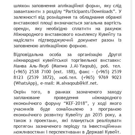
шляхом заповнення аплікаційної форми, яку слід
завантажити з розділу
“
Partiс
ipants
/Downloads”.
У
залежності від
розміщення
та обладнання обраної
виставкової площі визначається загальна вартість
оренди, яку необхідно сплатити на рахунок
Міжнародного виставкового комплексу Кувейту та
надіслати підтверджуючий документ разом із
заповненою аплікаційною формою.
Відповідальна особа за організацію Другої
міжнародної кувейтської торгівельної виставки:
Манва Аль-Якуб
(Manwa J.Al-Yaqoub),
р
об. тел.
(+965) 2538 7100
(ext. 188),
факс
– (+965) 2539
8123 (2539 3872),
моб.тел. (+965) 9769 9023
(WhatsApp), e-mail: M.alvaqoub@kif.net.
Окрім того, в рамках зазначеного заходу
заплановане проведення міжнародного
економічного форуму
“KEF-2018”,
у ході якого
учасників буде ознайомлено з програмою
економічного розвитку Кувейту до 2035 року, а
також з проектами, які планується реалізувати
протягом зазначеного періоду та інвестиційними
можливостями і перспективами в Державі Кувейт.