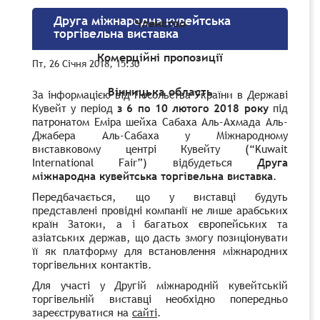
Друга міжнародна кувейтська
Членство
торгівельна виставка
Комерційні пропозиції
Пт, 26 Січня 2018, 15:30
Вінницька область
За інформацією від Посольства України в Державі
Кувейт у період
з 6 по 10 лютого 2018 року
під
патронатом Еміра шейха
Сабаха
Аль-Ахмада Аль-
Джабера Аль-Сабаха у Міжнародному
виставковому центрі Кувейту
(“Kuwait
International Fair”)
відбудеться
Друга
міжнародна кувейтська торгівельна виставка
.
Передбачається, що у виставці будуть
представлені провідні компанії не лише арабських
країн Затоки, а і багатьох європейських та
азіатських держав, що дасть змогу позиціонувати
її як платформу для встановлення міжнародних
торгівельних контактів.
Для участі у Другій міжнародній кувейтській
торгівельній виставці необхідно попередньо
зареєструватися на
сайті
.