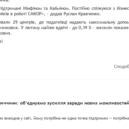
підтримані Мінфіном та Кабміном. Постійно спілкуюся з бізнес
оліків в роботі СМКОР», – додав Руслан Кравченко.
ували 29 центрів, де податківці надають максимальну допом
изикових. У лютому майже вдвічі – до 0,39 % – знизили показн
кових.
ті
Сподоб
ниччини: об’єднуємо зусилля заради нових можливостей
о виходив у світ, йому потрібна не одна точка підтримки — потрібн