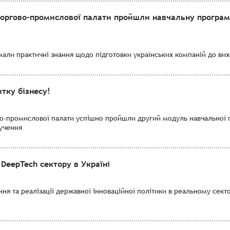
торгово-промислової палати пройшли навчальну програму
мали практичні знання щодо підготовки українських компаній до вихо
тку бізнесу!
во-промислової палати успішно пройшли другий модуль навчальної 
лучення
DeepTech сектору в Україні
я та реалізації державної інноваційної політики в реальному секто