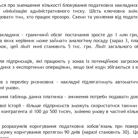
ся про зменшення кількості блокування податкових накладних,
 мінімізацію адміністративного тиску. Шість ключових змі
ювати тим, хто працює прозоро. Схеми та ухилення від податкі
накладних – граничний обсяг постачання зросте до 1 млн грн
 на яких керівник може займати аналогічну посаду (зараз 3, пл
мок, цей ліміт нині становить 5 тис. грн. Ліміт загального о
.
я підприємців, які працюють у зонах із потенційною загрозо
них з експортними операціями, якщо їхні коди збігаються з к
в з переліку ризикових – накладні підлягатимуть автоматич
ні умови.
ння таблиць даних платника – зниження потреби подавати док
вої історії – більше підприємств зможуть скористатися такими
 контрагента зі 100 до 500 тисяч, змінено умову в частині кіл
 розрахунків коригування податкових зобов’язань при пове
унку коригування протягом 90 днів (наразі становить 30). Ц
ника.