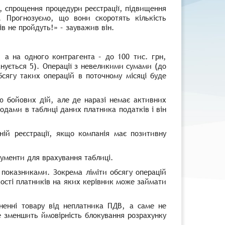
 спрощення процедури реєстрації, підвищення
н. Прогнозуємо, що вони скоротять кількість
в не пройдуть!» – зауважив він.
, а на одного контрагента – до 100 тис. грн,
анується 5). Операції з невеликими сумами (до
бсягу таких операцій в поточному місяці буде
ю бойових дій, але де наразі немає активних
одами в таблиці даних платника податків і він
ній реєстрації, якщо компанія має позитивну
ументи для врахування таблиці.
 показниками. Зокрема ліміти обсягу операцій
ькості платників на яких керівник може займати
рненні товару від неплатника ПДВ, а саме не
е зменшить ймовірність блокування розрахунку