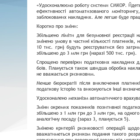
«Удосконалюємо роботу системи СМКОР. Йдеть
ефективності автоматизованого моніторингу,
заблокованих накладних. Але легше буде прац
Коротко про зміни:
Збільшено ліміти для безумовної реєстрації 
змінено умову в частині кількості платників,
10 тис. грн) будуть реєструватися без затри
збільшено до 3 млн грн (наразі 500 тис. грн)
Спрощено перевірки податкових накладних дл
боїв. Планується також швидша обробка наклад
не вважається ризиковим.
Менше бюрократії після виключення платникі
податкову історію та виконуються інші визначе
Удосконалено механізм автоматичного врахува
Зміни окремих показників позитивної податко
збільшено з 1 млн грн до 3 млн грн, на одного
аналогічну посаду (зараз 3, планується 5).
Змінено критерій ризиковості операцій щодо
вважатиметься ризиком подання такого розрах
коригування при поверненні товару від неплат