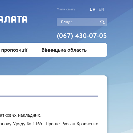
UA
EN
Мапа сайту
АЛАТА
(067) 430-07-05
 пропозиції
Вінницька область
даткових накладних.
танову Уряду № 1165. Про це Руслан Кравченко