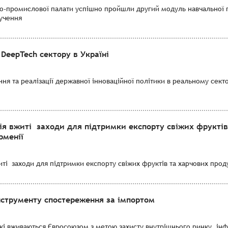
во-промислової палати успішно пройшли другий модуль навчальної 
лучення
DeepTech сектору в Україні
я та реалізації державної інноваційної політики в реальному секто
ія вжиті заходи для підтримки експорту свіжих фруктів
рменії
і заходи для підтримки експорту свіжих фруктів та харчових продук
нструменту спостереження за імпортом
які вживаються Євросоюзом з метою захисту внутрішнього ринку, ін