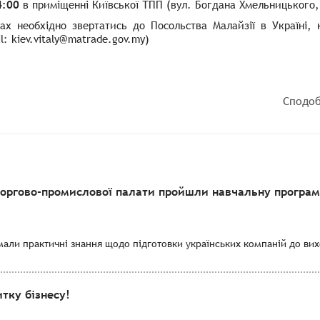
4:00
в приміщенні Київської ТПП (вул. Богдана Хмельницького,
рах необхідно звертатись до Посольства Малайзії в Україні,
l: kiev.vitaly@matrade.gov.my)
Сподоб
торгово-промислової палати пройшли навчальну програму
мали практичні знання щодо підготовки українських компаній до вихо
тку бізнесу!