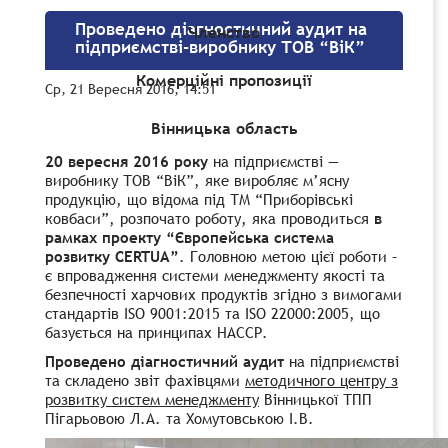
Проведено діагностичний аудит на
Членство
підприємстві-виробнику ТОВ “ВіК”
Комерційні пропозиції
Ср, 21 Вересня 2016, 14:51
Вінницька область
20 вересня 2016 року
на підприємстві —
виробнику ТОВ “ВіК”, яке виробляє м’ясну
продукцію, що відома під ТМ “Приборівські
ковбаси”, розпочато роботу, яка проводиться
в
рамках проекту “Європейська система
розвитку CERTUA”
. Головною метою цієї роботи –
є впровадження системи менеджменту якості та
безпечності харчових продуктів згідно з вимогами
стандартів ISO 9001:2015 та ISO 22000:2005, що
базується на принципах НАССР.
Проведено діагностичний аудит
на підприємстві
та складено звіт фахівцями
методичного центру з
розвитку систем менеджменту
Вінницької ТПП
Пігарьовою Л.А. та Хомутовською І.В.