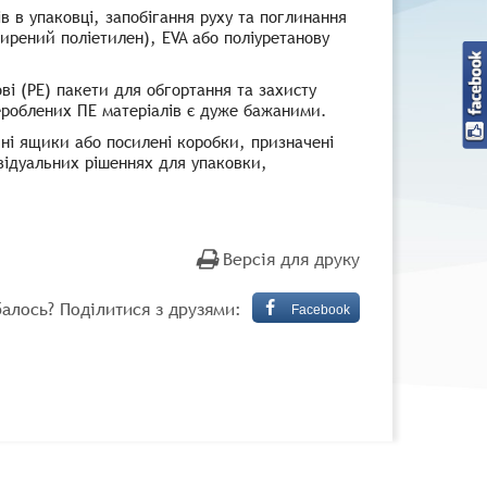
ів в упаковці, запобігання руху та поглинання
ирений поліетилен), EVA або поліуретанову
ові (PE) пакети для обгортання та захисту
рероблених ПЕ матеріалів є дуже бажаними.
яні ящики або посилені коробки, призначені
ивідуальних рішеннях для упаковки,
Версія для друку
алось? Поділитися з друзями:
Facebook