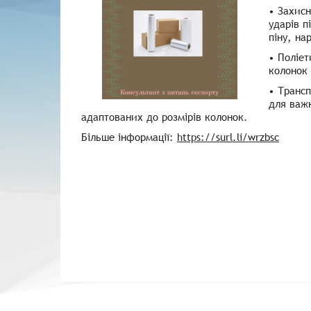
• Захисн
ударів п
піну, на
• Поліет
колонок 
• Трансп
для важк
адаптованих до розмірів колонок.
Більше інформації:
https://surl.li/wrzbsc