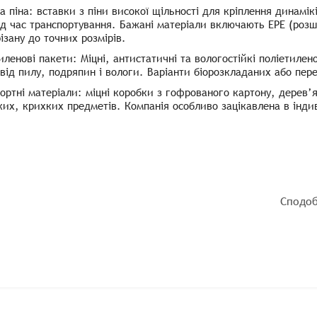
а піна: вставки з піни високої щільності для кріплення динамік
ід час транспортування. Бажані матеріали включають EPE (розш
різану до точних розмірів.
иленові пакети: Міцні, антистатичні та вологостійкі поліетилен
від пилу, подряпин і вологи. Варіанти біорозкладаних або пе
ортні матеріали: міцні коробки з гофрованого картону, дерев’
их, крихких предметів. Компанія особливо зацікавлена ​​в інд
Сподоб