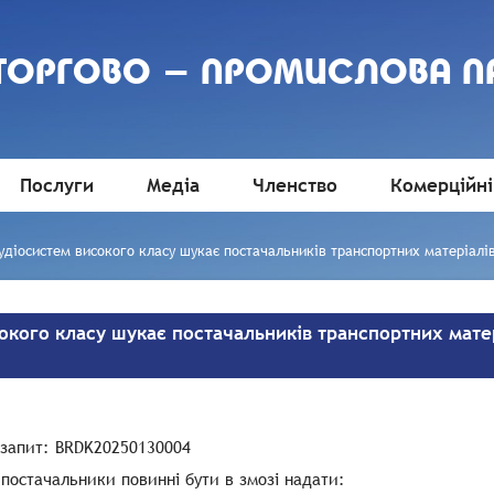
 ТОРГОВО - ПРОМИСЛОВА П
Послуги
Медіа
Членство
Комерційні
діосистем високого класу шукає постачальників транспортних матеріалів
кого класу шукає постачальників транспортних матер
 запит:
BRDK20250130004
 постачальники повинні бути в змозі надати: