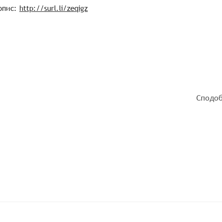
опис:
http://surl.li/zeqigz
Сподоб