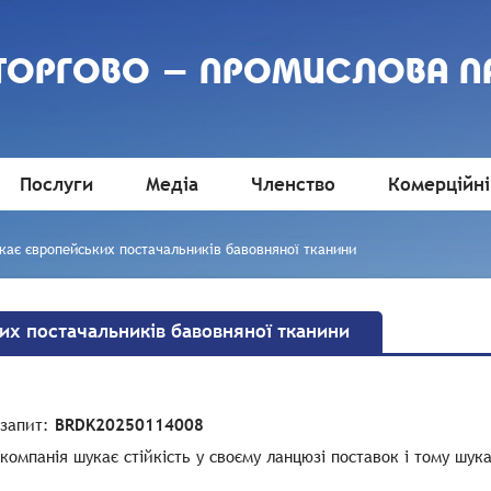
 ТОРГОВО - ПРОМИСЛОВА П
Послуги
Медіа
Членство
Комерційні
кає європейських постачальників бавовняної тканини
их постачальників бавовняної тканини
 запит:
BRDK20250114008
компанія шукає стійкість у своєму ланцюзі поставок і тому шу
.