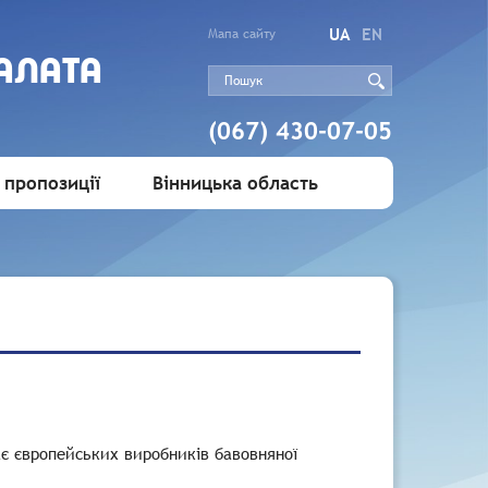
UA
EN
Мапа сайту
АЛАТА
(067) 430-07-05
 пропозиції
Вінницька область
кає європейських виробників бавовняної