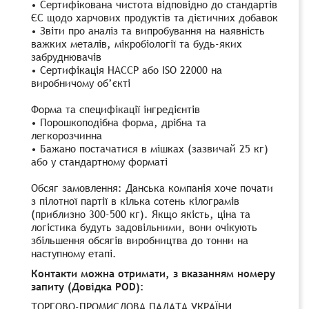
• Сертифікована чистота відповідно до стандартів
ЄС щодо харчових продуктів та дієтичних добавок
• Звіти про аналіз та випробування на наявність
важких металів, мікробіології та будь-яких
забруднювачів
• Сертифікація HACCP або ISO 22000 на
виробничому об’єкті
Форма та специфікації інгредієнтів
• Порошкоподібна форма, дрібна та
легкорозчинна
• Бажано постачатися в мішках (зазвичай 25 кг)
або у стандартному форматі
Обсяг замовлення: Данська компанія хоче почати
з пілотної партії в кілька сотень кілограмів
(приблизно 300-500 кг). Якщо якість, ціна та
логістика будуть задовільними, вони очікують
збільшення обсягів виробництва до тонни на
наступному етапі.
Контакти можна отримати, з вказанням номеру
запиту (Довідка POD):
ТОРГОВО-ПРОМИСЛОВА ПАЛАТА УКРАЇНИ