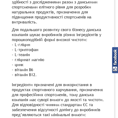
здібності з дослідженнями разом з данськими
спортсменами елітного рівня для розробки
натуральних продуктів, призначених для
підвищення продуктивності спортсменів на
витривалість.
Для подальшого розвитку свого бізнесу данська
компанія шукає виробників різних інгредієнтів у
порошкоподібній формі високої чистоти:
– L-гліцин
– L-триптофан
– L-теанін
– гліцинат магнію
– цинк
– вітамін B6
– вітамін B12.
Інгредієнти призначені для використання в
продуктах спортивного харчування, призначених
для професійних спортсменів, тому данська
компанія має суворі вимоги до якості та чистоти.
Для відповідності чинним стандартам ЄС та
забезпечення відсутності допінгу до виробників
пред’являються такі мінімальні вимоги: