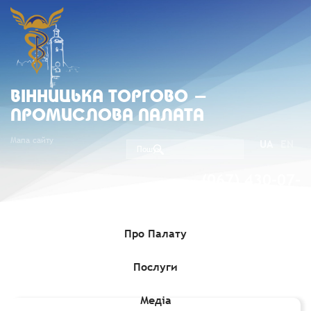
ВIННИЦЬКА ТОРГОВО -
ПРОМИСЛОВА ПАЛАТА
Мапа сайту
UA
EN
(067) 430-07-
05
Про Палату
Послуги
Головна
»
Комерційні пропозиції
»
Данська компанія шукає
виробників інгредієнтів для продуктів спортивного харчування
Медіа