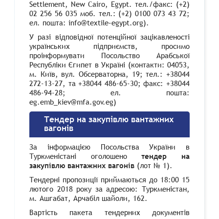
Settlement
,
New
Cairo
,
Egypt
. тел./факс: (+2)
02 256 56 035 моб. тел.: (+2) 0100 073 43 72;
ел. пошта:
info
@
textile
–
egypt
.
org
).
У разі відповідної потенційної зацікавленості
українських підприємств, просимо
проінформувати Посольство Арабської
Республіки Єгипет в Україні (контакти: 04053,
м. Київ, вул. Обсерваторна, 19; тел.: +38044
272-13-27, та +38044 486-65-30; факс: +38044
486-94-28; ел. пошта:
eg.emb_kiev@mfa.gov.eg)
Тендер на закупівлю вантажних
вагонів
За інформацією Посольства України в
Туркменістані оголошено
тендер на
закупівлю вантажних вагонів
(лот № 1).
Тендерні пропозиції приймаються до 18:00 15
лютого 2018 року за адресою: Туркменістан,
м. Ашгабат, Арчабіл шайоли, 162.
Вартість пакета тендерних документів