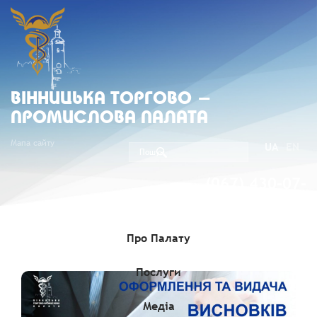
ВIННИЦЬКА ТОРГОВО -
ПРОМИСЛОВА ПАЛАТА
Мапа сайту
UA
EN
(067) 430-07-
05
Про Палату
Послуги
Медіа