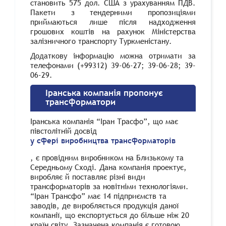
становить 575 дол. США з урахуванням ПДВ.
Пакети з тендерними пропозиціями
приймаються лише після надходження
грошових коштів на рахунок Міністерства
залізничного транспорту Туркменістану.
Додаткову інформацію можна отримати за
телефонами (+99312) 39-06-27; 39-06-28; 39-
06-29.
Іранська компанія пропонує
трансформатори
Іранська компанія “Іран Трасфо”, що має
півстолітній досвід
у сфері виробництва трансформаторів
, є провідним виробником на Близькому та
Середньому Сході. Дана компанія проектує,
виробляє й поставляє різні види
трансформаторів за новітніми технологіями.
“Іран Трансфо” має 14 підприємств та
заводів, де виробляється продукція даної
компанії, що експортується до більше ніж 20
країн світу. Зазначена компанія є готовою