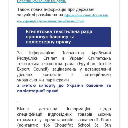
Переглянути список тендерів.
Також повна інформація про державні
закупівлі розміщена на
офіційному сайті Агентства
.
конкуренції і державних закупівель Грузії
Єгипетська текстильна рада
пропонує бавовну та
поліестерну пряжу
За інформацією Посольства Арабської
Республіки Єгипет в Україні Єгипетська
текстильна експортна рада (
Egyptian
Textile
Export
Council
) зацікавлена у встановленні
ділових контактів з потенційними
українськими партнерами
з метою імпорту до України бавовни та
поліестерної пряжі
.
Більш детальну інформацію щодо
специфікації відповідних товарів можна
отримати у представників зазначеної Ради
(контакти: 166
Choueifat
School
St
. 5
th