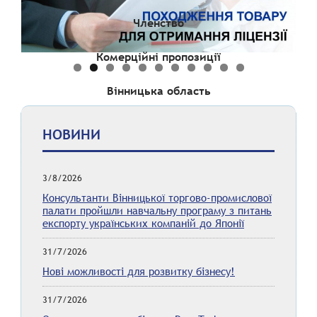
Членство
Комерційні пропозиції
Вінницька область
НОВИНИ
3/8/2026
Консультанти Вінницької торгово-промислової
палати пройшли навчальну програму з питань
експорту українських компаній до Японії
31/7/2026
Нові можливості для розвитку бізнесу!
31/7/2026