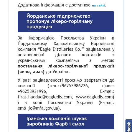
Додаткова інформація є доступною
.
на сайті
Йорданське підприємство
пропонує лікеро-горілчану
продукцію
За інформацією Посольства України в
Йорданському Хашимітському Королівстві
компанія “Eagle Distilleries Co.” зацікавлена у
встановленні ділових контактів з
українськими компаніями з метою
постачання лікеро-горілчаної продукції
(вино, арак)
до України.
У разі зацікавленості просимо звертатися до
компанії (тел.:+96253986226, факс:
+96253931996, E-mail:
firas.haddad@eagledis.com, www.eagledis.com)
і в копії Посольство України (E-mail:
emb_jo@mfa.gov.ua).
Іранська компанія шукає
виробників фарб і смол