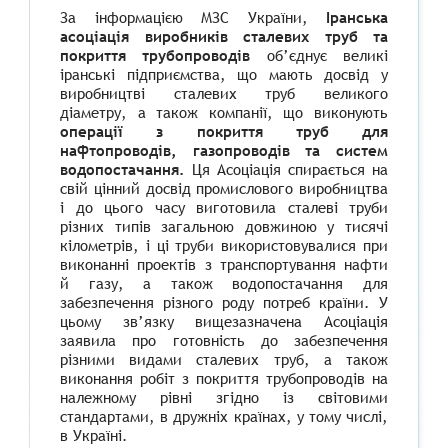
За
інформацією МЗС України,
Іранська
асоціація виробників сталевих труб та
покриття трубопроводів
об’єднує великі
іранські підприємства, що мають досвід у
виробництві сталевих труб великого
діаметру, а також компанії, що виконують
операції з покриття труб для
нафтопроводів, газопроводів та систем
водопостачання.
Ця Асоціація спирається на
свій цінний досвід промислового виробництва
і до цього часу виготовила сталеві труби
різних типів загальною довжиною у тисячі
кілометрів, і ці труби
використовувалися при
виконанні проектів з транспортування нафти
й газу, а також водопостачання для
забезпечення різного роду потреб країни. У
цьому зв’язку вищезазначена Асоціація
заявила про готовність до забезпечення
різними видами сталевих труб, а також
виконання робіт з покриття трубопроводів на
належному рівні згідно із світовими
стандартами, в дружніх країнах, у тому числі,
в Україні.