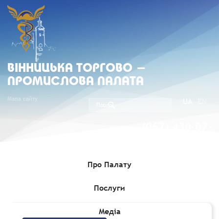
ВIННИЦЬКА ТОРГОВО -
ПРОМИСЛОВА ПАЛАТА
Мапа сайту
UA
EN
(067) 430-07-
05
Про Палату
Послуги
Головна
»
Медіа
»
Вісник "Ділові зв'язки"
»
Червень 2019
Медіа