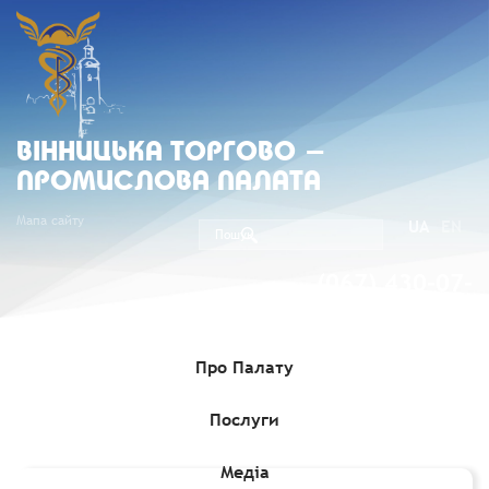
ВIННИЦЬКА ТОРГОВО -
ПРОМИСЛОВА ПАЛАТА
Мапа сайту
UA
EN
(067) 430-07-
05
Про Палату
Послуги
Головна
»
Регіональні палати
»
ЧЕРКАСЬКА ТОРГОВО-
ПРОМИСЛОВА ПАЛАТА
Медіа