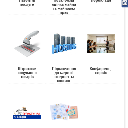
Патентні
Незалежна
Переклади
послуги
оцінка майна
та майнових
прав
Штрихове
Підключення
Конференц-
кодування
до мережі
сервіс
товарів
інтернет та
хостинг