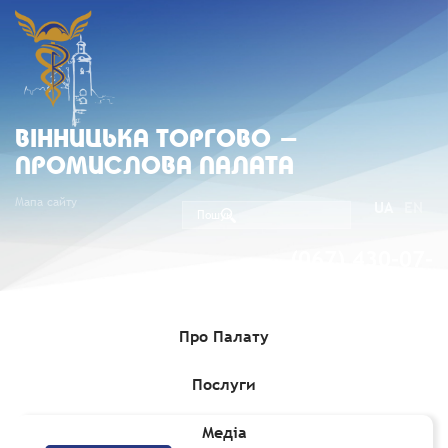
ВIННИЦЬКА ТОРГОВО -
ПРОМИСЛОВА ПАЛАТА
Мапа сайту
UA
EN
(067) 430-07-
05
Про Палату
Послуги
Головна
»
Послуги
Медіа