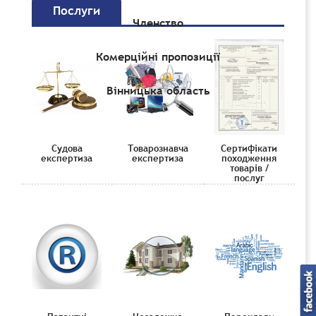
Послуги
Членство
Комерційні пропозиції
Вінницька область
Судова
Товарознавча
Сертифікати
експертиза
експертиза
походження
товарів /
послуг