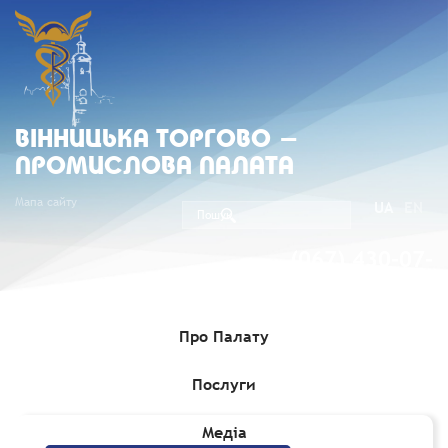
ВIННИЦЬКА ТОРГОВО -
ПРОМИСЛОВА ПАЛАТА
Мапа сайту
UA
EN
(067) 430-07-
05
Про Палату
Послуги
Головна
»
Комерційні пропозиції
Медіа