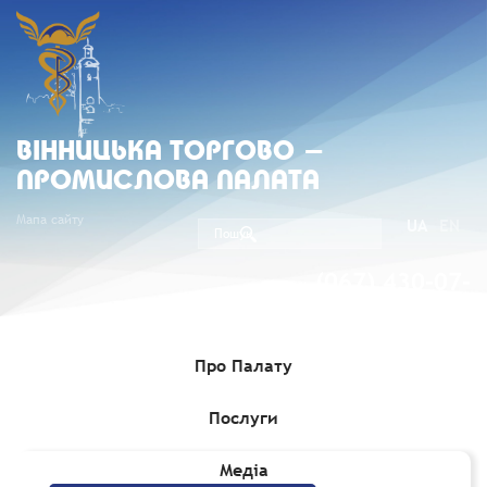
ВIННИЦЬКА ТОРГОВО -
ПРОМИСЛОВА ПАЛАТА
Мапа сайту
UA
EN
(067) 430-07-
05
Про Палату
Послуги
Головна
»
Комерційні пропозиції
Медіа