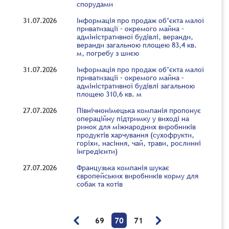
спорудами
31.07.2026
Інформація про продаж об’єкта малої
приватизації – окремого майна –
адміністративної будівлі, веранди,
веранди загальною площею 83,4 кв.
м, погребу з шиєю
31.07.2026
Інформація про продаж об’єкта малої
приватизації – окремого майна –
адміністративної будівлі загальною
площею 310,6 кв. м
27.07.2026
Північнонімецька компанія пропонує
операційну підтримку у виході на
ринок для міжнародних виробників
продуктів харчування (сухофрукти,
горіхи, насіння, чай, трави, рослинні
інгредієнти)
27.07.2026
Французька компанія шукає
європейських виробників корму для
собак та котів
69
70
71