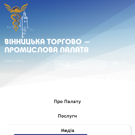
ВIННИЦЬКА ТОРГОВО -
ПРОМИСЛОВА ПАЛАТА
Мапа сайту
UA
EN
(067) 430-07-
05
Про Палату
Послуги
Головна
»
Комерційні пропозиції
Медіа