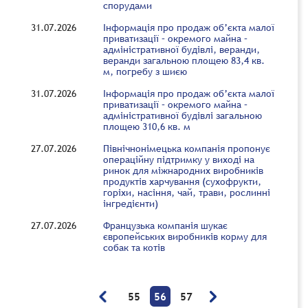
спорудами
31.07.2026
Інформація про продаж об’єкта малої
приватизації – окремого майна –
адміністративної будівлі, веранди,
веранди загальною площею 83,4 кв.
м, погребу з шиєю
31.07.2026
Інформація про продаж об’єкта малої
приватизації – окремого майна –
адміністративної будівлі загальною
площею 310,6 кв. м
27.07.2026
Північнонімецька компанія пропонує
операційну підтримку у виході на
ринок для міжнародних виробників
продуктів харчування (сухофрукти,
горіхи, насіння, чай, трави, рослинні
інгредієнти)
27.07.2026
Французька компанія шукає
європейських виробників корму для
собак та котів
55
56
57