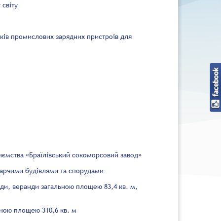
 світу
ків промислових зарядних пристроїв для
иємства «Браїлівський сокоморсовий завод»
дарчими будівлями та спорудами
нди, веранди загальною площею 83,4 кв. м,
ьною площею 310,6 кв. м