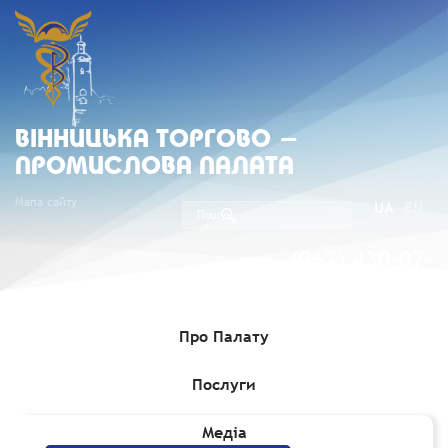
ВIННИЦЬКА ТОРГОВО -
ПРОМИСЛОВА ПАЛАТА
Мапа сайту
UA
EN
(067) 430-07-
05
Про Палату
Послуги
Головна
»
Комерційні пропозиції
Медіа