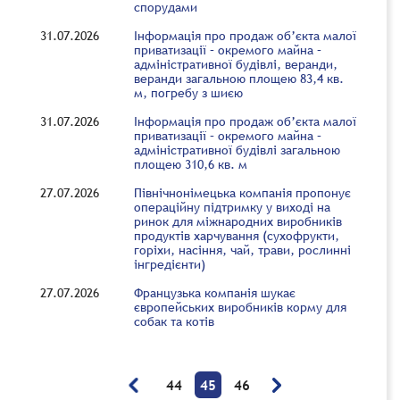
спорудами
31.07.2026
Інформація про продаж об’єкта малої
приватизації – окремого майна –
адміністративної будівлі, веранди,
веранди загальною площею 83,4 кв.
м, погребу з шиєю
31.07.2026
Інформація про продаж об’єкта малої
приватизації – окремого майна –
адміністративної будівлі загальною
площею 310,6 кв. м
27.07.2026
Північнонімецька компанія пропонує
операційну підтримку у виході на
ринок для міжнародних виробників
продуктів харчування (сухофрукти,
горіхи, насіння, чай, трави, рослинні
інгредієнти)
27.07.2026
Французька компанія шукає
європейських виробників корму для
собак та котів
44
45
46