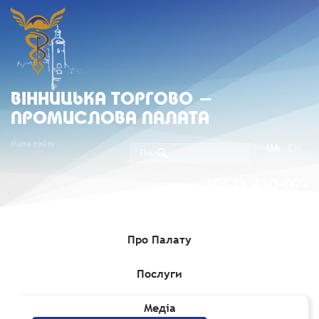
ВIННИЦЬКА ТОРГОВО -
ПРОМИСЛОВА ПАЛАТА
Мапа сайту
UA
EN
(067) 430-07-
05
Про Палату
Послуги
Головна
»
Комерційні пропозиції
Медіа