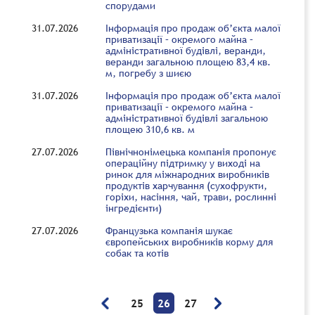
спорудами
31.07.2026
Інформація про продаж об’єкта малої
приватизації – окремого майна –
адміністративної будівлі, веранди,
веранди загальною площею 83,4 кв.
м, погребу з шиєю
31.07.2026
Інформація про продаж об’єкта малої
приватизації – окремого майна –
адміністративної будівлі загальною
площею 310,6 кв. м
27.07.2026
Північнонімецька компанія пропонує
операційну підтримку у виході на
ринок для міжнародних виробників
продуктів харчування (сухофрукти,
горіхи, насіння, чай, трави, рослинні
інгредієнти)
27.07.2026
Французька компанія шукає
європейських виробників корму для
собак та котів
25
26
27