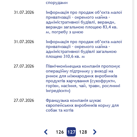
спорудами
31.07.2026
Інформація про продаж об’єкта малої
приватизації – окремого майна –
адміністративної будівлі, веранди,
веранди загальною площею 83,4 кв.
м, погребу з шиєю
31.07.2026
Інформація про продаж об’єкта малої
приватизації – окремого майна –
адміністративної будівлі загальною
площею 310,6 кв. м
27.07.2026
Північнонімецька компанія пропонує
операційну підтримку у виході на
ринок для міжнародних виробників
продуктів харчування (сухофрукти,
горіхи, насіння, чай, трави, рослинні
інгредієнти)
27.07.2026
Французька компанія шукає
європейських виробників корму для
собак та котів
126
127
128