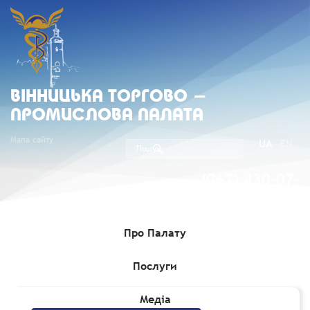
ВIННИЦЬКА ТОРГОВО -
ПРОМИСЛОВА ПАЛАТА
Мапа сайту
UA
EN
(067) 430-07-
05
Про Палату
Послуги
Головна
»
Комерційні пропозиції
Медіа