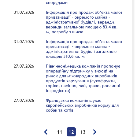
спорудами
31.07.2026
Інформація про продаж об’єкта малої
приватизації – окремого майна –
адміністративної будівлі, веранди,
веранди загальною площею 83,4 кв.
м, погребу з шиєю
31.07.2026
Інформація про продаж об’єкта малої
приватизації – окремого майна –
адміністративної будівлі загальною
площею 310,6 кв. м
27.07.2026
Північнонімецька компанія пропонує
операційну підтримку у виході на
ринок для міжнародних виробників
продуктів харчування (сухофрукти,
горіхи, насіння, чай, трави, рослинні
інгредієнти)
27.07.2026
Французька компанія шукає
європейських виробників корму для
собак та котів
11
12
13