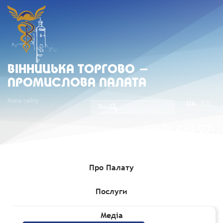
ВIННИЦЬКА ТОРГОВО -
ПРОМИСЛОВА ПАЛАТА
Мапа сайту
UA
EN
(067) 430-07-
05
Про Палату
Послуги
Головна
»
Комерційні пропозиції
Медіа