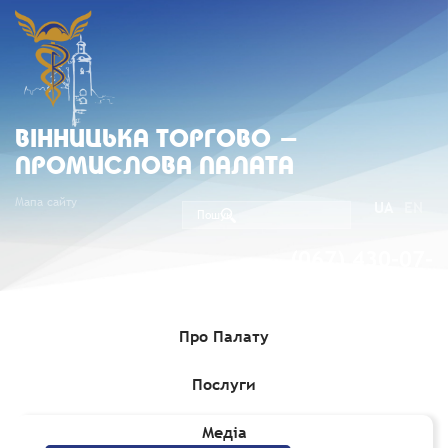
ВIННИЦЬКА ТОРГОВО -
ПРОМИСЛОВА ПАЛАТА
Мапа сайту
UA
EN
(067) 430-07-
05
Про Палату
Послуги
Головна
»
Комерційні пропозиції
Медіа