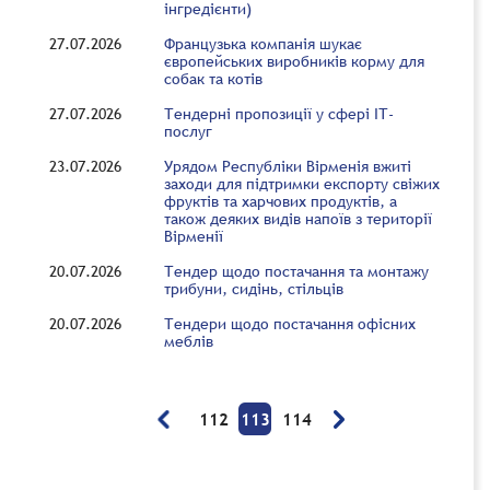
інгредієнти)
27.07.2026
Французька компанія шукає
європейських виробників корму для
собак та котів
27.07.2026
Тендерні пропозиції у сфері ІТ-
послуг
23.07.2026
Урядом Республіки Вірменія вжиті
заходи для підтримки експорту свіжих
фруктів та харчових продуктів, а
також деяких видів напоїв з території
Вірменії
20.07.2026
Тендер щодо постачання та монтажу
трибуни, сидінь, стільців
20.07.2026
Тендери щодо постачання офісних
меблів
112
113
114