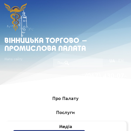
ВIННИЦЬКА ТОРГОВО -
ПРОМИСЛОВА ПАЛАТА
Мапа сайту
UA
EN
(067) 430-07-
05
Про Палату
Послуги
Головна
»
Комерційні пропозиції
Медіа