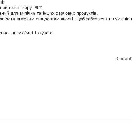
ні:
ний вміст жиру: 80%
ний для випічки та інших харчових продуктів.
овідати високим стандартам якості, щоб забезпечити сумісніс
опис:
http://surl.li/syadrd
Сподоб