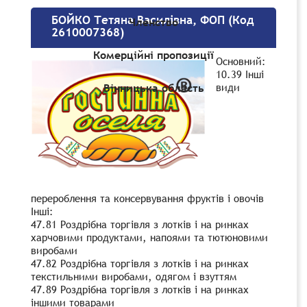
БОЙКО Тетяна Василівна, ФОП (Код
Членство
2610007368)
Комерційні пропозиції
Основний:
10.39 Інші
види
Вінницька область
перероблення та консервування фруктів і овочів
Інші:
47.81 Роздрібна торгівля з лотків і на ринках
харчовими продуктами, напоями та тютюновими
виробами
47.82 Роздрібна торгівля з лотків і на ринках
текстильними виробами, одягом і взуттям
47.89 Роздрібна торгівля з лотків і на ринках
іншими товарами