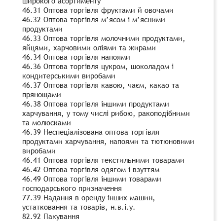
широкого асортименту
46.31 Оптова торгівля фруктами й овочами
46.32 Оптова торгівля м’ясом і м’ясними
продуктами
46.33 Оптова торгівля молочними продуктами,
яйцями, харчовими оліями та жирами
46.34 Оптова торгівля напоями
46.36 Оптова торгівля цукром, шоколадом і
кондитерськими виробами
46.37 Оптова торгівля кавою, чаєм, какао та
прянощами
46.38 Оптова торгівля іншими продуктами
харчування, у тому числі рибою, ракоподібними
та молюсками
46.39 Неспеціалізована оптова торгівля
продуктами харчування, напоями та тютюновими
виробами
46.41 Оптова торгівля текстильними товарами
46.42 Оптова торгівля одягом і взуттям
46.49 Оптова торгівля іншими товарами
господарського призначення
77.39 Надання в оренду інших машин,
устатковання та товарів, н.в.і.у.
82.92 Пакування